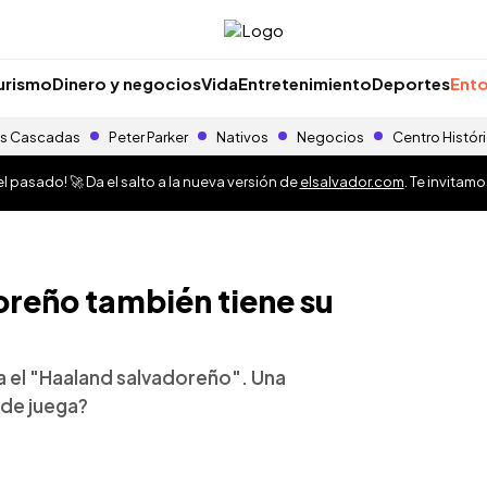
urismo
Dinero y negocios
Vida
Entretenimiento
Deportes
Ento
s Cascadas
Peter Parker
Nativos
Negocios
Centro Histór
 pasado! 🚀 Da el salto a la nueva versión de
elsalvador.com
. Te invitam
oreño también tiene su
ya el "Haaland salvadoreño". Una
nde juega?