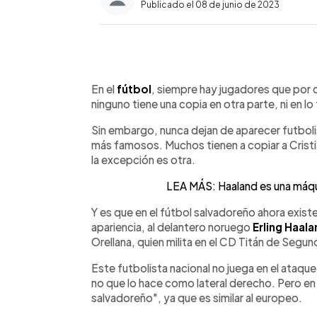
Publicado el 08 de junio de 2023
0:00
Facebook
Twitter
►
Escuchar artículo
En el
fútbol
, siempre hay jugadores que por 
ninguno tiene una copia en otra parte, ni en lo f
Sin embargo, nunca dejan de aparecer futbolis
más famosos. Muchos tienen a copiar a Cristi
la excepción es otra.
LEA MÁS: Haaland es una máqui
Y es que en el fútbol salvadoreño ahora exist
apariencia, al delantero noruego
Erling Haal
Orellana, quien milita en el CD Titán de Segun
Este futbolista nacional no juega en el ataq
no que lo hace como lateral derecho. Pero en s
salvadoreño", ya que es similar al europeo.