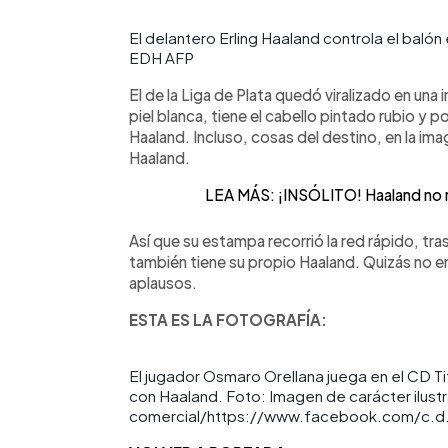
El delantero Erling Haaland controla el balón
EDH AFP
El de la Liga de Plata quedó viralizado en una
piel blanca, tiene el cabello pintado rubio y
Haaland. Incluso, cosas del destino, en la i
Haaland.
LEA MÁS: ¡INSÓLITO! Haaland no re
Así que su estampa recorrió la red rápido, tr
también tiene su propio Haaland. Quizás no en
aplausos.
ESTA ES LA FOTOGRAFÍA:
El jugador Osmaro Orellana juega en el CD 
con Haaland. Foto: Imagen de carácter ilustr
comercial/https://www.facebook.com/c.d.