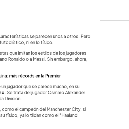
WhatsApp
Copiar link
características se parecen unos a otros. Pero
utbolístico, ni en lo físico.
tas que imitan los estilos de los jugadores
ano Ronaldo o a Messi. Sin embargo, ahora,
na: más récords en la Premier
e un jugador que se parece mucho, en su
and
. Se trata del jugador Osmaro Alexander
da División.
ue, como el campeón del Manchester City, si
u físico, ya lo tildan como el "Haaland