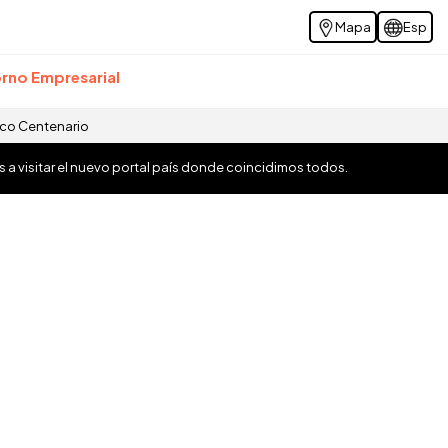
Mapa
Esp
rno Empresarial
ico Centenario
os a visitar el nuevo portal país donde coincidimos todos.