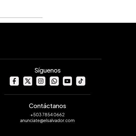
Síguenos
Contáctanos
+503 7854 0662
anunciate@elsalvador.com