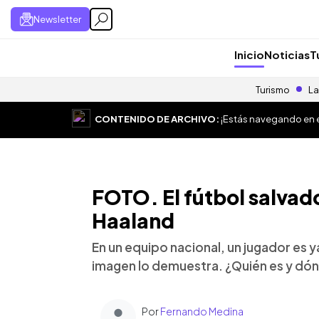
Newsletter
Inicio
Noticias
T
Turismo
La
CONTENIDO DE ARCHIVO:
¡Estás navegando en el
FOTO. El fútbol salvad
Haaland
En un equipo nacional, un jugador es 
imagen lo demuestra. ¿Quién es y dó
Por
Fernando Medina