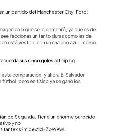
 en un partido del Manchester City. Foto:
 imagen en la que se lo comparó, ya que es de
 posee facciones un tanto duras como las de
magen está vestido con un chaleco azul… como
cuerda sus cinco goles al Leipzig
as esta comparación, y ahora El Salvador
 fútbol, pero en físico ya se ganó los
Titán de Segunda. Tiene un enorme parecido
ativo y no
titantexis?mibextid=ZbWKwL