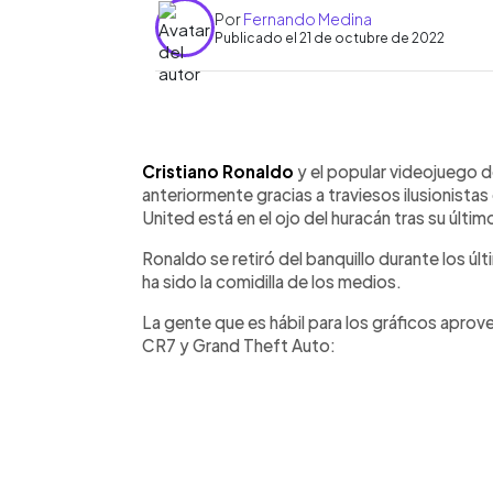
Por
Fernando Medina
Publicado el 21 de octubre de 2022
0:00
Facebook
Twitter
►
Escuchar artículo
Cristiano Ronaldo
y el popular videojuego 
anteriormente gracias a traviesos ilusionistas
United está en el ojo del huracán tras su últim
Ronaldo se retiró del banquillo durante los ú
ha sido la comidilla de los medios.
La gente que es hábil para los gráficos aprov
CR7 y Grand Theft Auto: