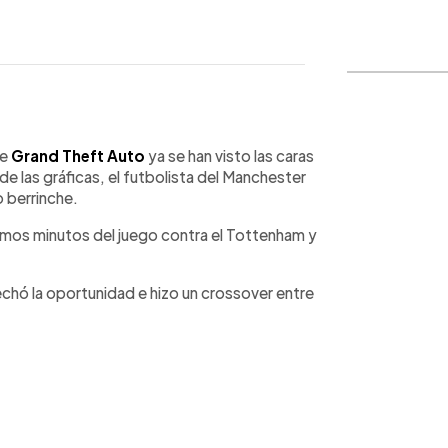
WhatsApp
Copiar link
de
Grand Theft Auto
ya se han visto las caras
 de las gráficas, el futbolista del Manchester
o berrinche.
ltimos minutos del juego contra el Tottenham y
echó la oportunidad e hizo un crossover entre