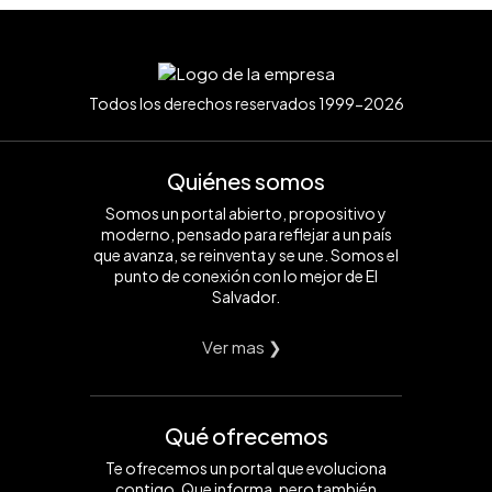
Todos los derechos reservados 1999-2026
Quiénes somos
Somos un portal abierto, propositivo y
moderno, pensado para reflejar a un país
que avanza, se reinventa y se une. Somos el
punto de conexión con lo mejor de El
Salvador.
Ver mas ❯
Qué ofrecemos
Te ofrecemos un portal que evoluciona
contigo. Que informa, pero también