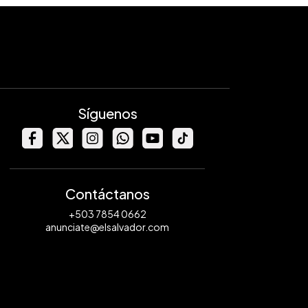
Síguenos
Contáctanos
+503 7854 0662
anunciate@elsalvador.com