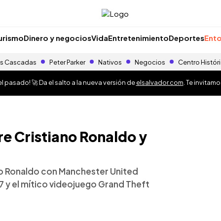
urismo
Dinero y negocios
Vida
Entretenimiento
Deportes
Ento
s Cascadas
Peter Parker
Nativos
Negocios
Centro Histór
 pasado! 🚀 Da el salto a la nueva versión de
elsalvador.com
. Te invitam
re Cristiano Ronaldo y
ano Ronaldo con Manchester United
7 y el mítico videojuego Grand Theft