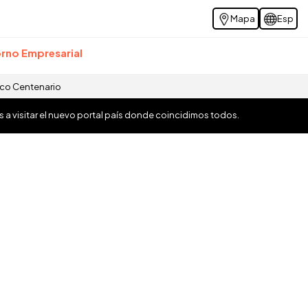
Mapa
Esp
rno Empresarial
ico Centenario
os a visitar el nuevo portal país donde coincidimos todos.