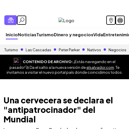
Inicio
Noticias
Turismo
Dinero y negocios
Vida
Entretenim
Turismo
Las Cascadas
Peter Parker
Nativos
Negocios
CONTENIDO DE ARCHIVO:
¡Estás navegando en el
pasado! 🚀 Da el salto a la nueva versión de
elsalvador.com
. Te
invitamos a visitar el nuevo portal país donde coincidimos todos.
Una cervecera se declara el
"antipatrocinador" del
Mundial