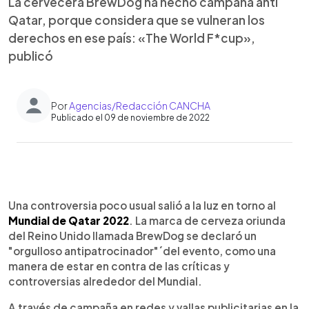
La cervecera BrewDog ha hecho campaña anti
Qatar, porque considera que se vulneran los
derechos en ese país: «The World F*cup»,
publicó
Por
Agencias/Redacción CANCHA
Publicado el 09 de noviembre de 2022
0:00
►
Escuchar artículo
Una controversia poco usual salió a la luz en torno al
Mundial de Qatar 2022
. La marca de cerveza oriunda
del Reino Unido llamada BrewDog se declaró un
"orgulloso antipatrocinador"´del evento, como una
manera de estar en contra de las críticas y
controversias alrededor del Mundial.
A través de campaña en redes y vallas publicitarias en la