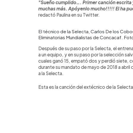
"Sueño cumplido…. Primer canción escrita 
muchas más. Apóyenlo mucho!!!!! El ha pue
redactó Paulina en su Twitter.
El técnico de la Selecta, Carlos De los Cobos
Eliminatorias Mundialistas de Concacaf. Fot
Después de su paso por la Selecta, el entrena
a un equipo, y en su paso por la selección sa
cuales ganó 15, empató dos y perdió siete, co
durante su mandato de mayo de 2018 a abril 
a la Selecta.
Esta es la canción del extécnico de la Selecta