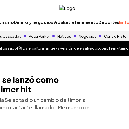
urismo
Dinero y negocios
Vida
Entretenimiento
Deportes
Ento
s Cascadas
Peter Parker
Nativos
Negocios
Centro Histór
 pasado! 🚀 Da el salto a la nueva versión de
elsalvador.com
. Te invitam
a se lanzó como
rimer hit
la Selecta dio un cambio de timón a
o como cantante, llamado "Me muero de