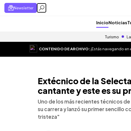
Newsletter
Inicio
Noticias
T
Turismo
La
CONTENIDO DE ARCHIVO:
¡Estás navegando en el
Extécnico de la Select
cantante y este es su p
Uno de los más recientes técnicos de 
su carrera y lanzó su primer sencill
tristeza"