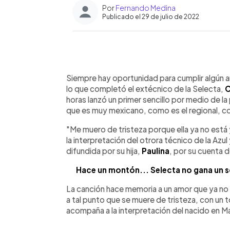
Por
Fernando Medina
Publicado el 29 de julio de 2022
0:00
Facebook
Twitter
►
Escuchar artículo
Siempre hay oportunidad para cumplir algún a
lo que completó el extécnico de la Selecta,
C
horas lanzó un primer sencillo por medio de l
que es muy mexicano, como es el regional, co
"Me muero de tristeza porque ella ya no está
la interpretación del otrora técnico de la Azu
difundida por su hija,
Paulina
, por su cuenta 
Hace un montón... Selecta no gana un s
La canción hace memoria a un amor que ya no 
a tal punto que se muere de tristeza, con un
acompaña a la interpretación del nacido en 