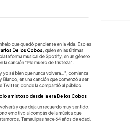
WhatsApp
Copiar link
nhelo que quedó pendiente en la vida. Eso es
arlos De los Cobos,
quien en las últimas
a plataforma musical de Spotify, en un género
n la canción "Me muero de tristeza".
 y yo sé bien que nunca volverá…", comienza
l y Blanco, en una canción que comenzó a ser
de Twitter, donde la compartió al público.
olo amistoso desde la era De los Cobos
volverá y que deja un recuerdo muy sentido,
 tono emotivo al compás de la música que
Matamoros, Tamaulipas hace 64 años de edad.