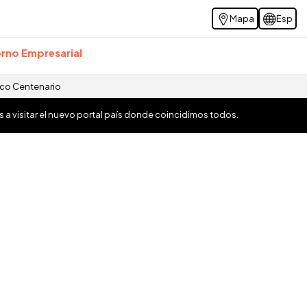
Mapa
Esp
rno Empresarial
ico Centenario
os a visitar el nuevo portal país donde coincidimos todos.