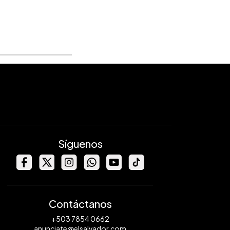
Síguenos
Contáctanos
+503 7854 0662
anunciate@elsalvador.com