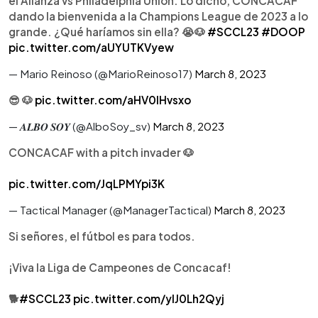
el Alianza vs Philadelphia Union. Lo dicho, CONCACAF
dando la bienvenida a la Champions League de 2023 a lo
grande. ¿Qué haríamos sin ella? 😭🐶
#SCCL23
#DOOP
pic.twitter.com/aUYUTKVyew
— Mario Reinoso (@MarioReinoso17)
March 8, 2023
😎 🐶
pic.twitter.com/aHV0lHvsxo
— 𝑨𝑳𝑩𝑶 𝑺𝑶𝒀 (@AlboSoy_sv)
March 8, 2023
CONCACAF with a pitch invader 🐶
pic.twitter.com/JqLPMYpi3K
— Tactical Manager (@ManagerTactical)
March 8, 2023
Si señores, el fútbol es para todos.
¡Viva la Liga de Campeones de Concacaf!
🐕
#SCCL23
pic.twitter.com/ylJ0Lh2Qyj