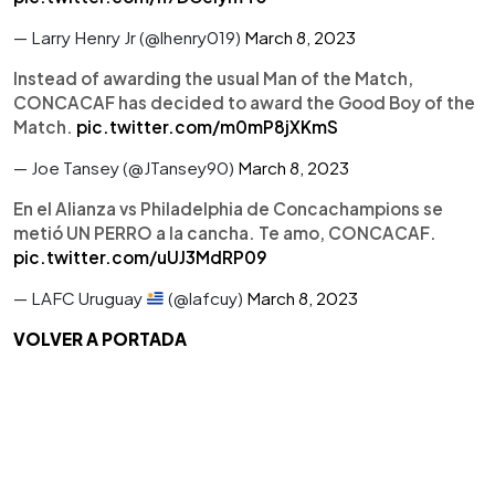
— Larry Henry Jr (@lhenry019)
March 8, 2023
Instead of awarding the usual Man of the Match,
CONCACAF has decided to award the Good Boy of the
Match.
pic.twitter.com/m0mP8jXKmS
— Joe Tansey (@JTansey90)
March 8, 2023
En el Alianza vs Philadelphia de Concachampions se
metió UN PERRO a la cancha. Te amo, CONCACAF.
pic.twitter.com/uUJ3MdRP09
— LAFC Uruguay
(@lafcuy)
March 8, 2023
VOLVER A PORTADA