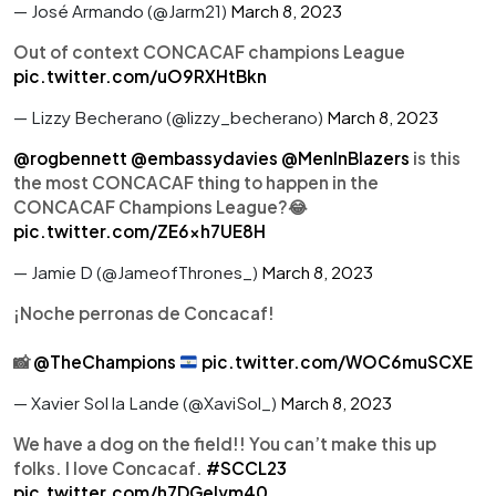
— José Armando (@Jarm21)
March 8, 2023
Out of context CONCACAF champions League
pic.twitter.com/uO9RXHtBkn
— Lizzy Becherano (@lizzy_becherano)
March 8, 2023
@rogbennett
@embassydavies
@MenInBlazers
is this
the most CONCACAF thing to happen in the
CONCACAF Champions League?😂
pic.twitter.com/ZE6xh7UE8H
— Jamie D (@JameofThrones_)
March 8, 2023
¡Noche perronas de Concacaf!
📸
@TheChampions
pic.twitter.com/WOC6muSCXE
— Xavier Sol la Lande (@XaviSol_)
March 8, 2023
We have a dog on the field!! You can’t make this up
folks. I love Concacaf.
#SCCL23
pic.twitter.com/h7DGeIym40