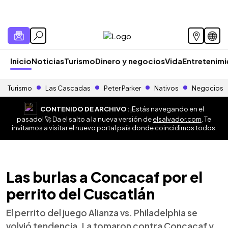
Inicio
Noticias
Turismo
Dinero y negocios
Vida
Entretenim
Turismo
Las Cascadas
Peter Parker
Nativos
Negocios
CONTENIDO DE ARCHIVO:
¡Estás navegando en el
pasado! 🚀 Da el salto a la nueva versión de
elsalvador.com
. Te
invitamos a visitar el nuevo portal país donde coincidimos todos.
Las burlas a Concacaf por el
perrito del Cuscatlán
El perrito del juego Alianza vs. Philadelphia se
volvió tendencia. La tomaron contra Concacaf y