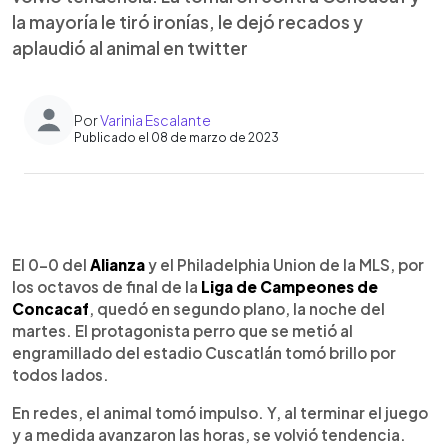
la mayoría le tiró ironías, le dejó recados y
aplaudió al animal en twitter
Por
Varinia Escalante
Publicado el 08 de marzo de 2023
0:00
►
Escuchar artículo
El 0-0 del
Alianza
y el Philadelphia Union de la MLS, por
los octavos de final de la
Liga de Campeones de
Concacaf
, quedó en segundo plano, la noche del
martes. El protagonista perro que se metió al
engramillado del estadio Cuscatlán tomó brillo por
todos lados.
En redes, el animal tomó impulso. Y, al terminar el juego
y a medida avanzaron las horas, se volvió tendencia.