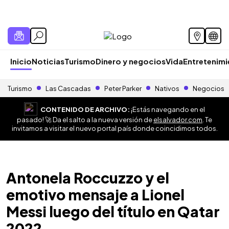
Inicio
Noticias
Turismo
Dinero y negocios
Vida
Entretenim
Turismo
Las Cascadas
Peter Parker
Nativos
Negocios
CONTENIDO DE ARCHIVO:
¡Estás navegando en el
pasado! 🚀 Da el salto a la nueva versión de
elsalvador.com
. Te
invitamos a visitar el nuevo portal país donde coincidimos todos.
Antonela Roccuzzo y el
emotivo mensaje a Lionel
Messi luego del título en Qatar
2022