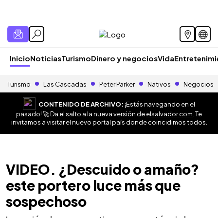
Inicio
Noticias
Turismo
Dinero y negocios
Vida
Entretenim
Turismo
Las Cascadas
Peter Parker
Nativos
Negocios
CONTENIDO DE ARCHIVO:
¡Estás navegando en el
pasado! 🚀 Da el salto a la nueva versión de
elsalvador.com
. Te
invitamos a visitar el nuevo portal país donde coincidimos todos.
VIDEO. ¿Descuido o amaño?
este portero luce más que
sospechoso