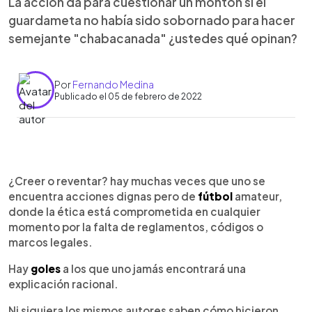
La acción da para cuestionar un montón si el
guardameta no había sido sobornado para hacer
semejante "chabacanada" ¿ustedes qué opinan?
Por
Fernando Medina
Publicado el 05 de febrero de 2022
0:00
►
Escuchar artículo
¿Creer o reventar? hay muchas veces que uno se
encuentra acciones dignas pero de
fútbol
amateur,
donde la ética está comprometida en cualquier
momento por la falta de reglamentos, códigos o
marcos legales.
Hay
goles
a los que uno jamás encontrará una
explicación racional.
Ni siquiera los mismos autores saben cómo hicieron