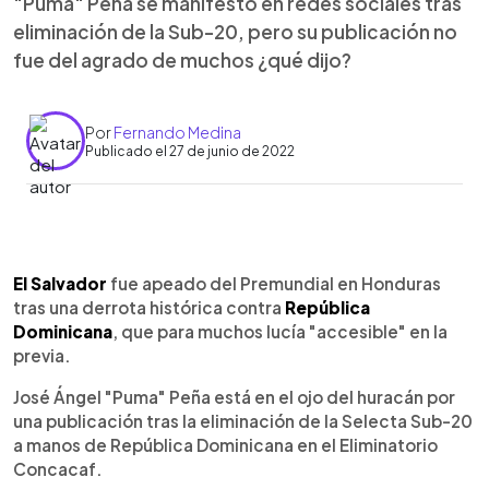
"Puma" Peña se manifestó en redes sociales tras
eliminación de la Sub-20, pero su publicación no
fue del agrado de muchos ¿qué dijo?
Por
Fernando Medina
Publicado el 27 de junio de 2022
0:00
►
Escuchar artículo
El Salvador
fue apeado del Premundial en Honduras
tras una derrota histórica contra
República
Dominicana
, que para muchos lucía "accesible" en la
previa.
José Ángel "Puma" Peña está en el ojo del huracán por
una publicación tras la eliminación de la Selecta Sub-20
a manos de República Dominicana en el Eliminatorio
Concacaf.