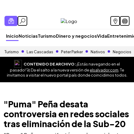
Inicio
Noticias
Turismo
Dinero y negocios
Vida
Entretenim
Turismo
Las Cascadas
Peter Parker
Nativos
Negocios
CONTENIDO DE ARCHIVO:
¡Estás navegando en el
pasado! 🚀 Da el salto a la nueva versión de
elsalvador.com
. Te
invitamos a visitar el nuevo portal país donde coincidimos todos.
"Puma" Peña desata
controversia en redes sociales
tras eliminación de la Sub-20