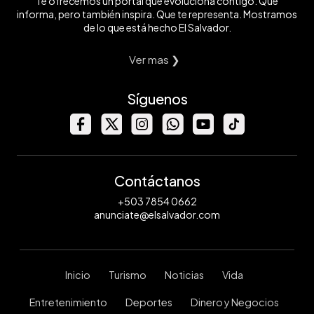
Te ofrecemos un portal que evoluciona contigo. Que
informa, pero también inspira. Que te representa. Mostramos
de lo que está hecho El Salvador.
Ver mas ❯
Síguenos
Contáctanos
+503 7854 0662
anunciate@elsalvador.com
Inicio
Turismo
Noticias
Vida
Entretenimiento
Deportes
Dinero y Negocios