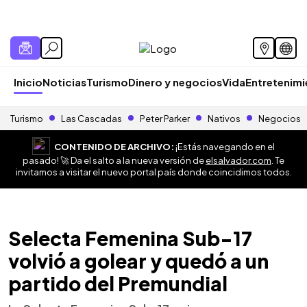
Inicio
Noticias
Turismo
Dinero y negocios
Vida
Entretenim
Turismo
Las Cascadas
Peter Parker
Nativos
Negocios
CONTENIDO DE ARCHIVO:
¡Estás navegando en el
pasado! 🚀 Da el salto a la nueva versión de
elsalvador.com
. Te
invitamos a visitar el nuevo portal país donde coincidimos todos.
Selecta Femenina Sub-17
volvió a golear y quedó a un
partido del Premundial