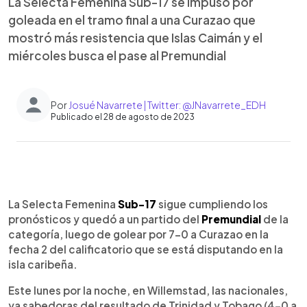
La Selecta Femenina Sub-17 se impuso por
goleada en el tramo final a una Curazao que
mostró más resistencia que Islas Caimán y el
miércoles busca el pase al Premundial
Por
Josué Navarrete | Twitter: @JNavarrete_EDH
Publicado el 28 de agosto de 2023
0:00
►
Escuchar artículo
La Selecta Femenina
Sub-17
sigue cumpliendo los
pronósticos y quedó a un partido del
Premundial
de la
categoría, luego de golear por 7-0 a Curazao en la
fecha 2 del calificatorio que se está disputando en la
isla caribeña.
Este lunes por la noche, en Willemstad, las nacionales,
ya sabedoras del resultado de Trinidad y Tobago (4-0 a