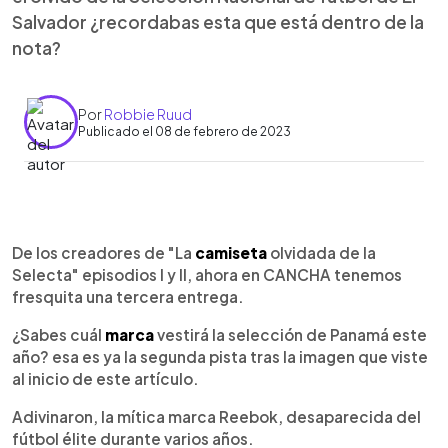
Salvador ¿recordabas esta que está dentro de la
nota?
Por
Robbie Ruud
Publicado el 08 de febrero de 2023
0:00
►
Escuchar artículo
De los creadores de "La
camiseta
olvidada de la
Selecta" episodios I y II, ahora en CANCHA tenemos
fresquita una tercera entrega.
¿Sabes cuál
marca
vestirá la selección de Panamá este
año? esa es ya la segunda pista tras la imagen que viste
al inicio de este artículo.
Adivinaron, la mítica marca Reebok, desaparecida del
fútbol élite durante varios años.