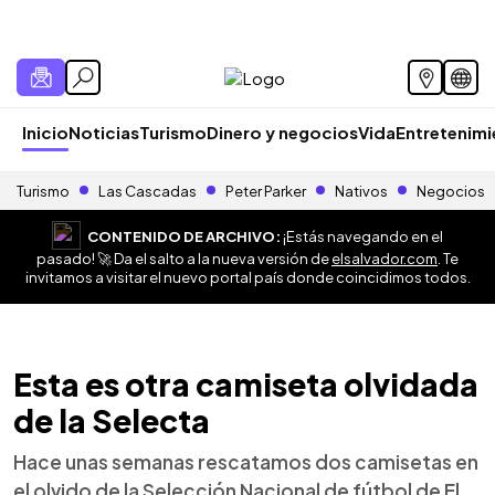
Inicio
Noticias
Turismo
Dinero y negocios
Vida
Entretenim
Turismo
Las Cascadas
Peter Parker
Nativos
Negocios
CONTENIDO DE ARCHIVO:
¡Estás navegando en el
pasado! 🚀 Da el salto a la nueva versión de
elsalvador.com
. Te
invitamos a visitar el nuevo portal país donde coincidimos todos.
Esta es otra camiseta olvidada
de la Selecta
Hace unas semanas rescatamos dos camisetas en
el olvido de la Selección Nacional de fútbol de El