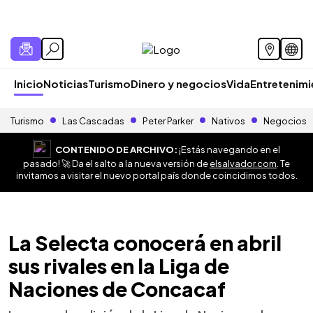
Inicio
Noticias
Turismo
Dinero y negocios
Vida
Entretenim
Turismo
Las Cascadas
Peter Parker
Nativos
Negocios
CONTENIDO DE ARCHIVO:
¡Estás navegando en el
pasado! 🚀 Da el salto a la nueva versión de
elsalvador.com
. Te
invitamos a visitar el nuevo portal país donde coincidimos todos.
La Selecta conocerá en abril
sus rivales en la Liga de
Naciones de Concacaf