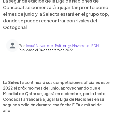
La segunda edición de la Liga de Naciones de
Concacaf se comenzará a jugar tan pronto como
el mes de junio y la Selecta estará en el grupo top,
donde se puede reencontrar con rivales del
Octogonal
Por
Josué Navarrete | Twitter: @JNavarrete_EDH
Publicado el 04 de febrero de 2022
0:00
►
Escuchar artículo
La
Selecta
continuará sus competiciones oficiales este
2022 el próximo mes de junio, aprovechando que el
Mundial de Qatar se jugará en diciembre, por lo tanto,
Concacaf arrancará a jugar la
Liga de Naciones
en su
segunda edición durante esa fecha FIFA a mitad de
año.