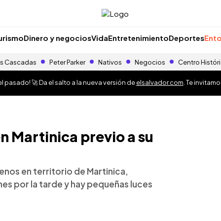
urismo
Dinero y negocios
Vida
Entretenimiento
Deportes
Ento
s Cascadas
Peter Parker
Nativos
Negocios
Centro Histór
 pasado! 🚀 Da el salto a la nueva versión de
elsalvador.com
. Te invitam
n Martinica previo a su
enos en territorio de Martinica,
rnes por la tarde y hay pequeñas luces