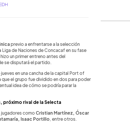
_EDH
WhatsApp
Copiar link
inica
previo a enfrentarse a la selección
 la Liga de Naciones de Concacaf en su fase
hizo un primer entreno antes del
 se disputará el partido.
jueves en una cancha de la capital Port of
a que el grupo fue dividido en dos para poder
eventual idea de cómo se podría parar la
, próximo rival de la Selecta
 a jugadores como
Cristian Martínez, Óscar
tamaría, Isaac Portillo
, entre otros.