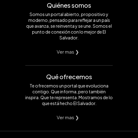
Quiénes somos
Somos un portal abierto, propositivo y
moderno, pensado para reflejar a un país
que avanza, se reinventa y se une. Somos el
punto de conexión con lo mejor de El
Salvador.
Ver mas ❯
Qué ofrecemos
Te ofrecemos un portal que evoluciona
contigo. Que informa, pero también
inspira. Que te representa. Mostramos de lo
que está hecho El Salvador.
Ver mas ❯