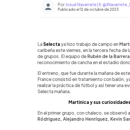
Por
Josué Navarrete | X: @JNavarrete
Publicado el 12 de octubre de 2023
0:00
Facebook
Twitter
►
Escuchar artículo
La
Selecta
ya hizo trabajo de campo en
Mart
caribeña este viernes, en la tercera fecha de
de grupos. El equipo de
Rubén de la Barrera
reconocimiento de cancha en el estadio donde
El entreno, que fue durante la mañana de este 
France consistió en tratamiento con balón, y
realizar la práctica de fútbol y así tener una 
Selecta mañana.
Martinica y sus curiosidades
En el primer grupo, con chaleco, se observó
Ródriguez, Alejandro Henríquez, Kevin San