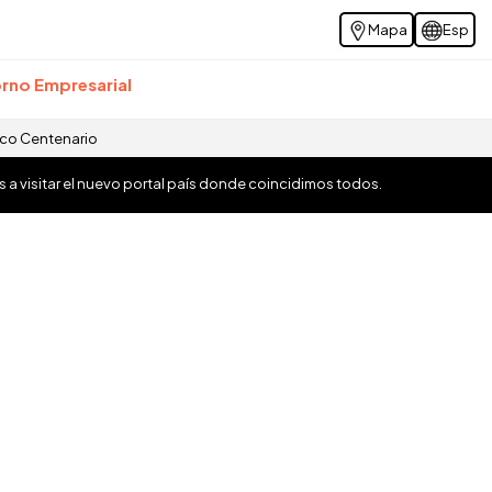
Mapa
Esp
rno Empresarial
ico Centenario
os a visitar el nuevo portal país donde coincidimos todos.