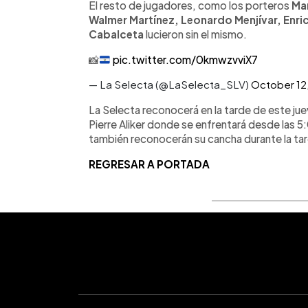
El resto de jugadores, como los porteros
Ma
Walmer Martínez, Leonardo Menjívar, Enri
Cabalceta
lucieron sin el mismo.
📸
pic.twitter.com/0kmwzvviX7
— La Selecta (@LaSelecta_SLV)
October 12
La Selecta reconocerá en la tarde de este jue
Pierre Aliker donde se enfrentará desde las 5
también reconocerán su cancha durante la ta
REGRESAR A PORTADA