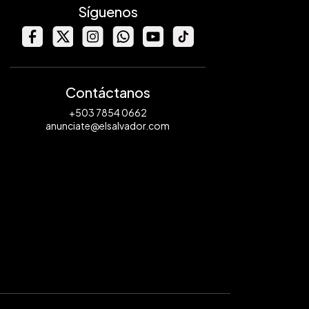
Síguenos
Contáctanos
+503 7854 0662
anunciate@elsalvador.com