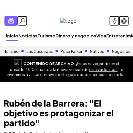
Inicio
Noticias
Turismo
Dinero y negocios
Vida
Entretenim
Turismo
Las Cascadas
Peter Parker
Nativos
Negocios
CONTENIDO DE ARCHIVO:
¡Estás navegando en el
pasado! 🚀 Da el salto a la nueva versión de
elsalvador.com
. Te
invitamos a visitar el nuevo portal país donde coincidimos todos.
Rubén de la Barrera: "El
objetivo es protagonizar el
partido"