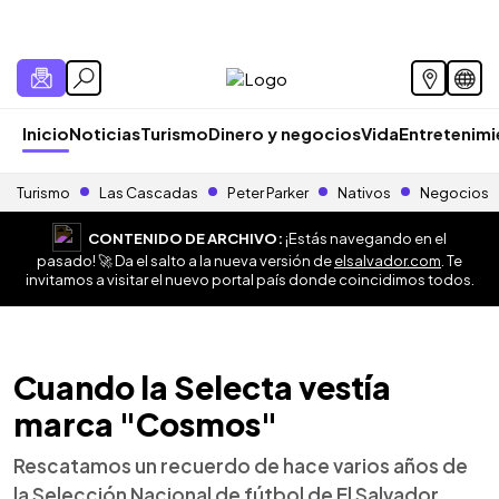
Inicio
Noticias
Turismo
Dinero y negocios
Vida
Entretenim
Turismo
Las Cascadas
Peter Parker
Nativos
Negocios
CONTENIDO DE ARCHIVO:
¡Estás navegando en el
pasado! 🚀 Da el salto a la nueva versión de
elsalvador.com
. Te
invitamos a visitar el nuevo portal país donde coincidimos todos.
Cuando la Selecta vestía
marca "Cosmos"
Rescatamos un recuerdo de hace varios años de
la Selección Nacional de fútbol de El Salvador,