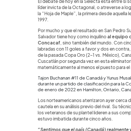
El debate de hoy en la Selecta está entre si s
líder invicta de la Octagonal, o atreverse a lo
la “Hoja de Maple”, la primera desde aquella 
1997.
Por mucho y que el resultado en San Pedro Sula i
Salvador tiene hoy como inquilino
al equipo 
Concacaf
, sino también del mundo. Con cinc
labradas con 11 goles a favor y dos en contra,
de la pasada Copa Oro (2-1 vs. México), Cana
Cuscatlán por segunda vez en esta eliminatori
matemáticamente al menos el puesto para el 
Tajon Buchanan #11 de Canadá y Yunus Musah
durante un partido de clasificación para la 
de enero de 2022 en Hamilton, Ontario, Can
Los norteamericanos aterrizaron ayer cerca de 
cautela en su análisis previo del rival. Su técn
los veteranos de su plantel lideren a sus co
estuvo imbatida durante cinco años.
“Sentimos que el país (Canadá) realmente v