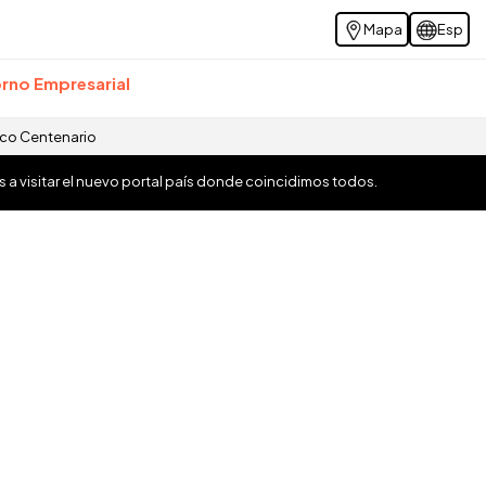
Mapa
Esp
rno Empresarial
ico Centenario
os a visitar el nuevo portal país donde coincidimos todos.