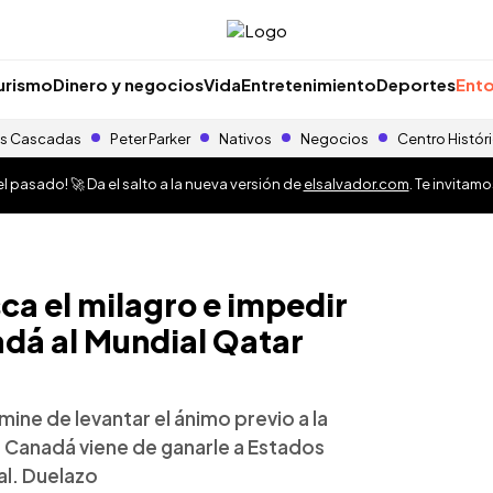
urismo
Dinero y negocios
Vida
Entretenimiento
Deportes
Ento
s Cascadas
Peter Parker
Nativos
Negocios
Centro Histór
 pasado! 🚀 Da el salto a la nueva versión de
elsalvador.com
. Te invitam
ca el milagro e impedir
adá al Mundial Qatar
ine de levantar el ánimo previo a la
o Canadá viene de ganarle a Estados
al. Duelazo