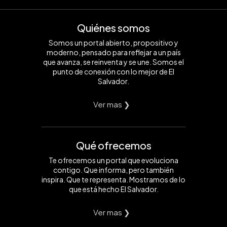
Quiénes somos
Somos un portal abierto, propositivo y
moderno, pensado para reflejar a un país
que avanza, se reinventa y se une. Somos el
punto de conexión con lo mejor de El
Salvador.
Ver mas ❯
Qué ofrecemos
Te ofrecemos un portal que evoluciona
contigo. Que informa, pero también
inspira. Que te representa. Mostramos de lo
que está hecho El Salvador.
Ver mas ❯