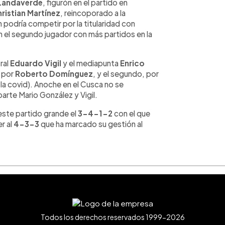
Landaverde
, figurón en el partido en
ristian Martínez
, reincoporado a la
 podría competir por la titularidad con
n el segundo jugador con más partidos en la
ral
Eduardo Vigil
y el mediapunta
Enrico
, por
Roberto Domínguez
, y el segundo, por
a covid). Anoche en el Cusca no se
aparte Mario González y Vigil.
este partido grande el
3-4-1-2
con el que
r al
4-3-3
que ha marcado su gestión al
Todos los derechos reservados 1999-2026