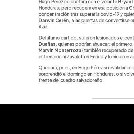
Hugo Pérez no contará con el volante
Bryan 
Honduras, pero recupera en esa posición a
Ch
concentración tras superar la covid-19 y quien
Darwin Cerén,
a las puertas de convertirse e
Azul.
Del último partido, salieron lesionados el cent
Dueñas,
quienes podrían ahuecar: el primero
Marvin Monterroza
(también recuperado de l
entrenaron ni Zavaleta ni Enrico y lo hicieron 
Quedará, pues, en Hugo Pérez si revalidar en 
sorprendió el domingo en Honduras, o si volve
frente del cuadro salvadoreño.