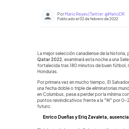
Por
Mario Reyes | Twitter: @MarioDR
Publicado el 02 de febrero de 2022
0:00
Facebook
Twitter
►
Escuchar artículo
La mejor selección canadiense de la historia,
Qatar 2022
, examinará esta noche a una Sel
fortalecida tras 180 minutos de buen fútbol, r
Honduras.
Por primera vez en mucho tiempo, El Salvador 
una fecha doble o triple de eliminatorias mund
en Columbus, pese a perder por la mínima co
puntos reivindicativos frente a la
“H”
por 0-2,
futuro.
Enrico Dueñas y Eriq Zavaleta, ausencias