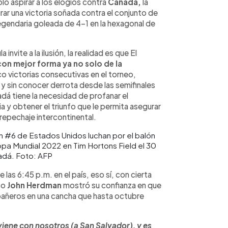
olo aspirar a los elogios contra
Canadá,
la
grar una victoria soñada contra el conjunto de
legendaria goleada de 4-1 en la hexagonal de
nvite a la ilusión, la realidad es que El
con mejor forma ya no solo de la
o victorias consecutivas en el torneo,
 y sin conocer derrota desde las semifinales
dá tiene la necesidad de profanar el
a y obtener el triunfo que le permita asegurar
repechaje intercontinental.
 #6 de Estados Unidos luchan por el balón
Copa Mundial 2022 en Tim Hortons Field el 30
adá. Foto: AFP
las 6:45 p.m. en el país, eso sí, con cierta
ico
John Herdman
mostró su confianza en que
mpañeros en una cancha que hasta octubre
iene con nosotros (a San Salvador), y es