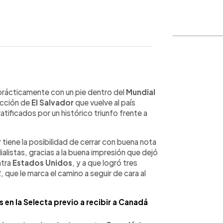
WhatsApp
Copiar link
 prácticamente con un pie dentro del
Mundial
ección de
El Salvador
que vuelve al país
atificados por un histórico triunfo frente a
tiene la posibilidad de cerrar con buena nota
ialistas, gracias a la buena impresión que dejó
ntra
Estados Unidos
, y a que logró tres
 que le marca el camino a seguir de cara al
 en la Selecta previo a recibir a Canadá