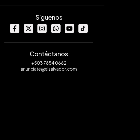
Síguenos
Contáctanos
+503 7854 0662
anunciate@elsalvador.com