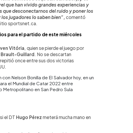
vel que han vivido grandes experiencias y
os que desconectarnos del ruido y poner los
y los jugadores lo saben bien”,
comentó
itio sportsnet.ca.
os para el partido de este miércoles
ven Vitória
, quien se pierde el juego por
Brault-Guillard
. No se descartan
repitió once entre sus dos victorias
UU.
con Nelson Bonilla de El Salvador hoy, en un
para el Mundial de Catar 2022 entre
co Metropolitano en San Pedro Sula
 si el DT
Hugo Pérez
meterá mucha mano en