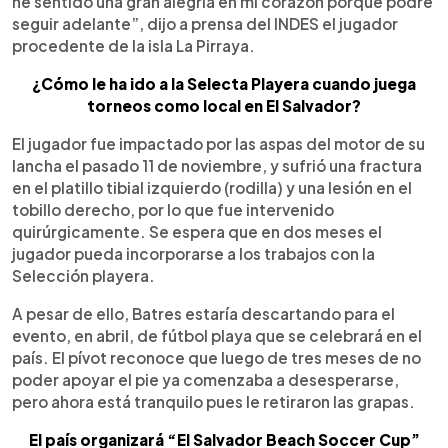
he sentido una gran alegría en mi corazón porque podré
seguir adelante”, dijo a prensa del INDES el jugador
procedente de la isla La Pirraya.
¿Cómo le ha ido a la Selecta Playera cuando juega
torneos como local en El Salvador?
El jugador fue impactado por las aspas del motor de su
lancha el pasado 11 de noviembre, y sufrió una fractura
en el platillo tibial izquierdo (rodilla) y una lesión en el
tobillo derecho, por lo que fue intervenido
quirúrgicamente. Se espera que en dos meses el
jugador pueda incorporarse a los trabajos con la
Selección playera.
A pesar de ello, Batres estaría descartando para el
evento, en abril, de fútbol playa que se celebrará en el
país. El pívot reconoce que luego de tres meses de no
poder apoyar el pie ya comenzaba a desesperarse,
pero ahora está tranquilo pues le retiraron las grapas.
El país organizará “El Salvador Beach Soccer Cup”