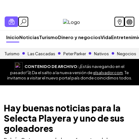
Inicio
Noticias
Turismo
Dinero y negocios
Vida
Entretenim
Turismo
Las Cascadas
Peter Parker
Nativos
Negocios
CONTENIDO DE ARCHIVO:
¡Estás navegando en el
pasado! 🚀 Da el salto a la nueva versión de
elsalvador.com
. Te
invitamos a visitar el nuevo portal país donde coincidimos todos.
Hay buenas noticias para la
Selecta Playera y uno de sus
goleadores