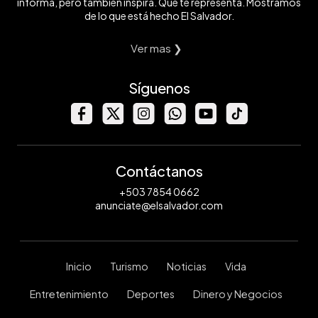
informa, pero también inspira. Que te representa. Mostramos
de lo que está hecho El Salvador.
Ver mas ❯
Síguenos
Contáctanos
+503 7854 0662
anunciate@elsalvador.com
Inicio
Turismo
Noticias
Vida
Entretenimiento
Deportes
Dinero y Negocios