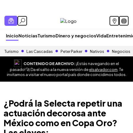
Inicio
Noticias
Turismo
Dinero y negocios
Vida
Entretenim
Turismo
Las Cascadas
Peter Parker
Nativos
Negocios
CONTENIDO DE ARCHIVO:
¡Estás navegando en el
pasado! 🚀 Da el salto a la nueva versión de
elsalvador.com
. Te
invitamos a visitar el nuevo portal país donde coincidimos todos.
¿Podrá la Selecta repetir una
actuación decorosa ante
México como en Copa Oro?
Las claves: