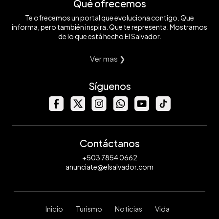
Qué ofrecemos
Te ofrecemos un portal que evoluciona contigo. Que
informa, pero también inspira. Que te representa. Mostramos
de lo que está hecho El Salvador.
Ver mas ❯
Síguenos
Contáctanos
+503 7854 0662
anunciate@elsalvador.com
Inicio
Turismo
Noticias
Vida