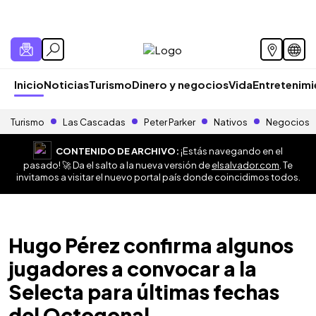
Inicio
Noticias
Turismo
Dinero y negocios
Vida
Entretenim
Turismo
Las Cascadas
Peter Parker
Nativos
Negocios
CONTENIDO DE ARCHIVO:
¡Estás navegando en el
pasado! 🚀 Da el salto a la nueva versión de
elsalvador.com
. Te
invitamos a visitar el nuevo portal país donde coincidimos todos.
Hugo Pérez confirma algunos
jugadores a convocar a la
Selecta para últimas fechas
del Octogonal