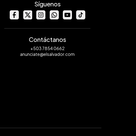
Síguenos
Contáctanos
+503 7854 0662
anunciate@elsalvador.com