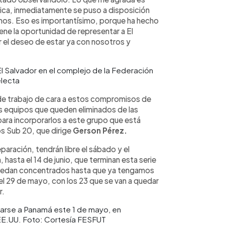
Rica, inmediatamente se puso a disposición
ramos. Eso es importantísimo, porque ha hecho
iene la oportunidad de representar a El
r el deseo de estar ya con nosotros y
El Salvador en el complejo de la Federación
electa
 de trabajo de cara a estos compromisos de
os equipos que queden eliminados de las
 para incorporarlos a este grupo que está
s Sub 20, que dirige
Gerson Pérez.
aración, tendrán libre el sábado y el
hasta el 14 de junio, que terminan esta serie
quedan concentrados hasta que ya tengamos
 el 29 de mayo, con los 23 que se van a quedar
r.
ntarse a Panamá este 1 de mayo, en
EE.UU. Foto: Cortesía FESFUT