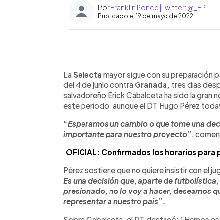
Por
Franklin Ponce | Twitter: @_FP11
Publicado el 19 de mayo de 2022
0:00
Facebook
Twitter
►
Escuchar artículo
La
Selecta
mayor sigue con su preparación pa
del 4 de junio contra
Granada,
tres días des
salvadoreño Erick Cabalceta ha sido la gran no
este periodo, aunque el DT Hugo Pérez todaví
“Esperamos un cambio o que tome una deci
importante para nuestro proyecto”,
coment
OFICIAL: Confirmados los horarios para p
Pérez sostiene que no quiere insistir con el j
Es una decisión que, aparte de futbolística
presionado, no lo voy a hacer, deseamos qu
representar a nuestro país”.
Sobre Cabalceta, el DT destacó: “Hemos es