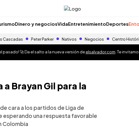
urismo
Dinero y negocios
Vida
Entretenimiento
Deportes
Ento
s Cascadas
Peter Parker
Nativos
Negocios
Centro Histór
 pasado! 🚀 Da el salto a la nueva versión de
elsalvador.com
. Te invitam
 a Brayan Gil para la
e cara a los partidos de Liga de
ue esperando una respuesta favorable
n Colombia