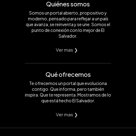
Quiénes somos
Somos un portal abierto, propositivo y
moderno, pensado para reflejar a un país
que avanza, se reinventa y se une. Somos el
punto de conexión con lo mejor de El
Salvador.
Ver mas ❯
Qué ofrecemos
Te ofrecemos un portal que evoluciona
contigo. Que informa, pero también
inspira. Que te representa. Mostramos de lo
que está hecho El Salvador.
Ver mas ❯