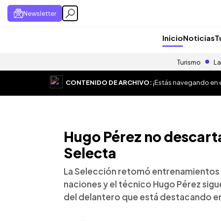
Newsletter
Inicio
Noticias
T
Turismo
La
CONTENIDO DE ARCHIVO:
¡Estás navegando en el
Hugo Pérez no descarta
Selecta
La Selección retomó entrenamientos d
naciones y el técnico Hugo Pérez sig
del delantero que está destacando e