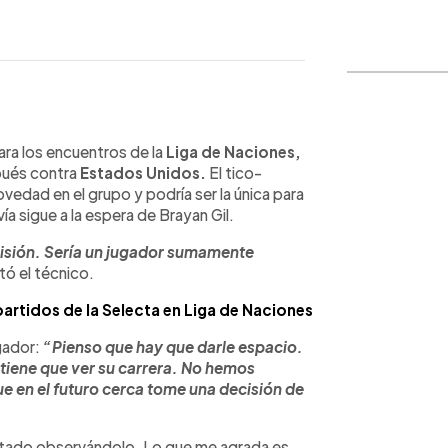
WhatsApp
Copiar link
ra los encuentros de la
Liga de Naciones,
pués contra
Estados Unidos.
El tico-
vedad en el grupo y podría ser la única para
a sigue a la espera de Brayan Gil.
sión. Sería un jugador sumamente
ó el técnico.
artidos de la Selecta en Liga de Naciones
ugador:
“Pienso que hay que darle espacio.
, tiene que ver su carrera. No hemos
e en el futuro cerca tome una decisión de
tado observándolo. Lo que me agrada es