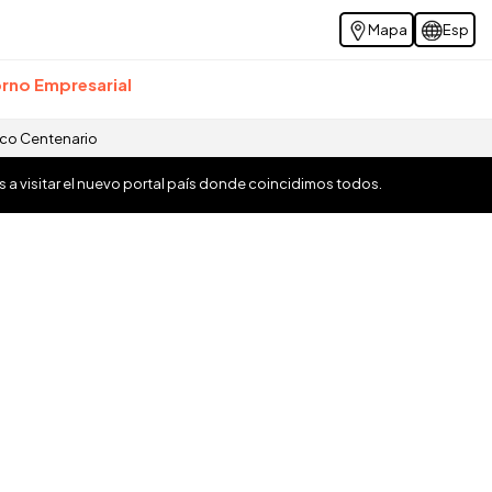
Mapa
Esp
rno Empresarial
ico Centenario
os a visitar el nuevo portal país donde coincidimos todos.