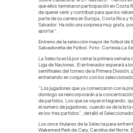
que ellos terminaron participación en Costa 
de querer venir y contribuir para que los vié
parte de su carrera en Europa, Costa Rica y t
Salvador. Ha sido una sorpresa muy grata, po
aportar”.
Entreno de la selección mayor de fútbol de 
Salvadoreña de Fútbol. Foto: Cortesía La S
La Selecta está por cerrar la primera semana
Liga de Naciones. El entrenador esperará a l
semifinales del torneo de la Primera División,
entrenando en conjunto con los seleccionado
“Los jugadores que ya comenzaron con la prep
domingo se reincorporarán a la concentración, 
de partidos. Los que se vayan integrando, 
el numero de jugadores, cuando se de la lista
en los tres partidos”, detalló el Seleccionado
Los once titulares de la Selecta para enfre
Wakemed Park de Cary, Carolina del Norte, 