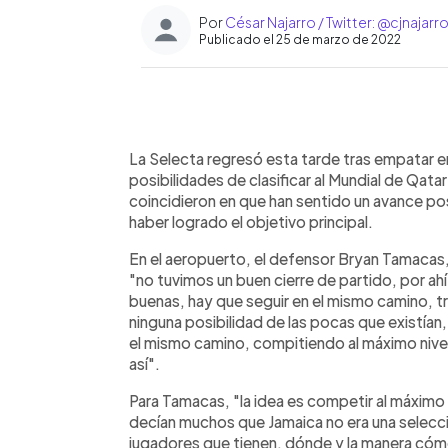
Por
César Najarro / Twitter: @cjnajarr
Publicado el 25 de marzo de 2022
0:00
Facebook
Twitter
►
Escuchar artículo
La Selecta regresó esta tarde tras empatar e
posibilidades de clasificar al Mundial de Qat
coincidieron en que han sentido un avance pos
haber logrado el objetivo principal.
En el aeropuerto, el defensor Bryan Tamacas
"no tuvimos un buen cierre de partido, por a
buenas, hay que seguir en el mismo camino, 
ninguna posibilidad de las pocas que existían
el mismo camino, compitiendo al máximo nivel
así".
Para Tamacas, "la idea es competir al máximo n
decían muchos que Jamaica no era una selecci
jugadores que tienen, dónde y la manera có