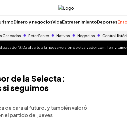
urismo
Dinero y negocios
Vida
Entretenimiento
Deportes
Ento
s Cascadas
Peter Parker
Nativos
Negocios
Centro Histór
 pasado! 🚀 Da el salto a la nueva versión de
elsalvador.com
. Te invitam
r de la Selecta:
 si seguimos
ca de cara al futuro, y también valoró
n el partido del jueves