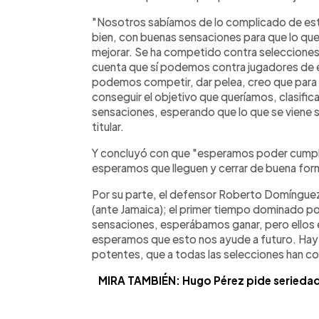
"Nosotros sabíamos de lo complicado de est
bien, con buenas sensaciones para que lo q
mejorar. Se ha competido contra selecciones
cuenta que sí podemos contra jugadores de eli
podemos competir, dar pelea, creo que para 
conseguir el objetivo que queríamos, clasific
sensaciones, esperando que lo que se viene s
titular.
Y concluyó con que "esperamos poder cumplir 
esperamos que lleguen y cerrar de buena form
Por su parte, el defensor Roberto Domínguez
(ante Jamaica); el primer tiempo dominado p
sensaciones, esperábamos ganar, pero ellos 
esperamos que esto nos ayude a futuro. Hay q
potentes, que a todas las selecciones han c
MIRA TAMBIÉN: Hugo Pérez pide seriedad 