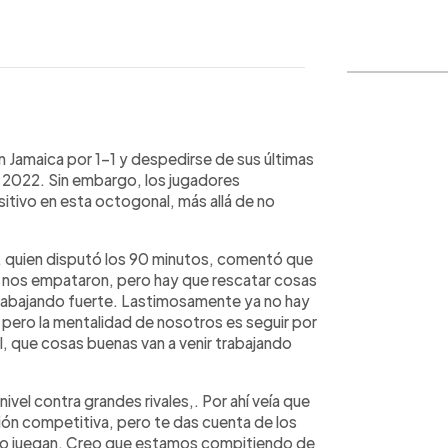
o
WhatsApp
Copiar link
n Jamaica por 1-1 y despedirse de sus últimas
ar 2022. Sin embargo, los jugadores
itivo en esta octogonal, más allá de no
, quien disputó los 90 minutos, comentó que
hí nos empataron, pero hay que rescatar cosas
trabajando fuerte. Lastimosamente ya no hay
, pero la mentalidad de nosotros es seguir por
, que cosas buenas van a venir trabajando
ivel contra grandes rivales,. Por ahí veía que
ón competitiva, pero te das cuenta de los
mo juegan. Creo que estamos compitiendo de