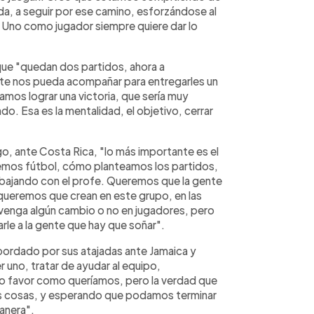
da, a seguir por ese camino, esforzándose al
. Uno como jugador siempre quiere dar lo
ue "quedan dos partidos, ahora a
nte nos pueda acompañar para entregarles un
amos lograr una victoria, que sería muy
o. Esa es la mentalidad, el objetivo, cerrar
o, ante Costa Rica, "lo más importante es el
mos fútbol, cómo planteamos los partidos,
trabajando con el profe. Queremos que la gente
queremos que crean en este grupo, en las
venga algún cambio o no en jugadores, pero
rle a la gente que hay que soñar".
abordado por sus atajadas ante Jamaica y
r uno, tratar de ayudar al equipo,
ro favor como queríamos, pero la verdad que
s cosas, y esperando que podamos terminar
anera".