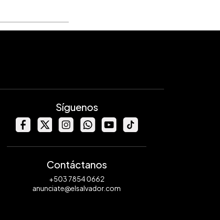
Síguenos
Contáctanos
+503 7854 0662
anunciate@elsalvador.com