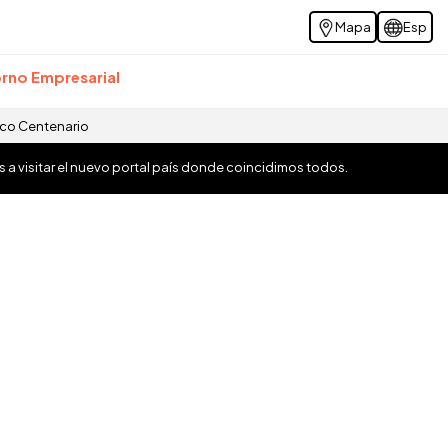
Mapa
Esp
rno Empresarial
ico Centenario
os a visitar el nuevo portal país donde coincidimos todos.