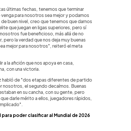
as últimas fechas, tenemos que terminar
ue venga para nosotros sea mejor y podamos
 de buen nivel, creo que tenemos que darnos
te que juegan en ligas superiores, pero sí
nosotros fue beneficioso, más allá de no
ar, pero la verdad que nos deja muy buenas
ea mejor para nosotros", reiteró el meta
a la afición que nos apoya en casa,
a, con una victoria.
 habló de "dos etapas diferentes de partido
or nosotros, el segundo decaímos. Buenas
estaban en su cancha, con su gente, pero
ue darle mérito a ellos, juegadores rápidos,
omplicado".
para poder clasificar al Mundial de 2026