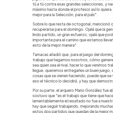
tú a tú contra esas grandes selecciones, y na
máximo hasta donde el profesor así lo quiera
mejor para la Selección, para el país".
Sobre lo que resta de octogonal, mencionó q
recuperarse para el domingo. Ojalá que la ge
lindo partido, un gran esfuerzo, ojalá que pod
importante para el camino que estamos llevand
esto de la mejor manera".
Tamacas añadió que, para el juego del doming
trabajo que hagamos nosotros, cómo genere
sea quien sea el rival, hacer lo que venimos 
llegue, queremos entregarles un buen juego, 
cosas que se vienen haciendo, puede que se 
eso el técnico lo decidirá, y hay que demostra
Por su parte, el arquero Mario González fue 
sostuvo que "es el trabajo que tiene que hace
lamentablemente el resultado no fue a nuest
hay que seguir trabajando, mejorando mucha
estos dos partidos que quedan de la mejor m