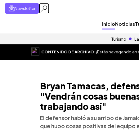
Newsletter
Inicio
Noticias
T
Turismo
La
CONTENIDO DE ARCHIVO:
¡Estás navegando en el
Bryan Tamacas, defenso
"Vendrán cosas buenas
trabajando así"
El defensor habló a su arribo de Jamai
que hubo cosas positivas del equipo e