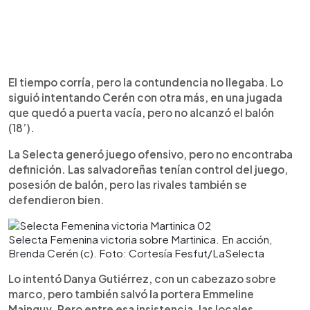
El tiempo corría, pero la contundencia no llegaba. Lo
siguió intentando Cerén con otra más, en una jugada
que quedó a puerta vacía, pero no alcanzó el balón
(18’).
La Selecta generó juego ofensivo, pero no encontraba
definición. Las salvadoreñas tenían control del juego,
posesión de balón, pero las rivales también se
defendieron bien.
Selecta Femenina victoria sobre Martinica. En acción,
Brenda Cerén (c). Foto: Cortesía Fesfut/LaSelecta
Lo intentó Danya Gutiérrez, con un cabezazo sobre
marco, pero también salvó la portera Emmeline
Mainguy. Pero entre esa insistencia, las locales