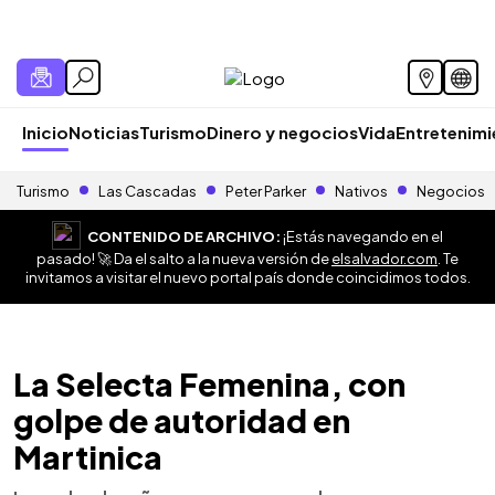
Inicio
Noticias
Turismo
Dinero y negocios
Vida
Entretenim
Turismo
Las Cascadas
Peter Parker
Nativos
Negocios
CONTENIDO DE ARCHIVO:
¡Estás navegando en el
pasado! 🚀 Da el salto a la nueva versión de
elsalvador.com
. Te
invitamos a visitar el nuevo portal país donde coincidimos todos.
La Selecta Femenina, con
golpe de autoridad en
Martinica