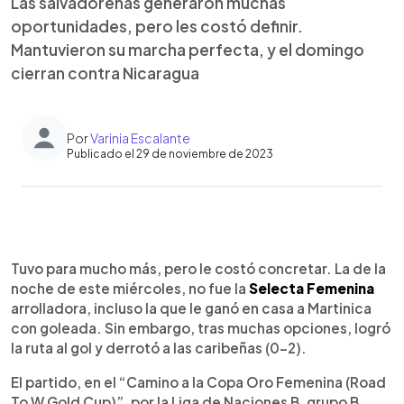
Las salvadoreñas generaron muchas
oportunidades, pero les costó definir.
Mantuvieron su marcha perfecta, y el domingo
cierran contra Nicaragua
Por
Varinia Escalante
Publicado el 29 de noviembre de 2023
0:00
►
Escuchar artículo
Tuvo para mucho más, pero le costó concretar. La de la
noche de este miércoles, no fue la
Selecta Femenina
arrolladora, incluso la que le ganó en casa a Martinica
con goleada. Sin embargo, tras muchas opciones, logró
la ruta al gol y derrotó a las caribeñas (0-2).
El partido, en el “Camino a la Copa Oro Femenina (Road
To W Gold Cup)”, por la Liga de Naciones B, grupo B,