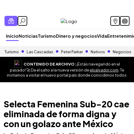
Inicio
Noticias
Turismo
Dinero y negocios
Vida
Entretenim
Turismo
Las Cascadas
Peter Parker
Nativos
Negocios
CONTENIDO DE ARCHIVO:
¡Estás navegando en el
pasado! 🚀 Da el salto a la nueva versión de
elsalvador.com
. Te
invitamos a visitar el nuevo portal país donde coincidimos todos.
Selecta Femenina Sub-20 cae
eliminada de forma digna y
con un golazo ante México