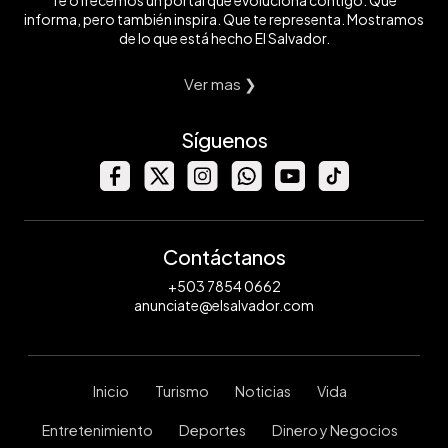
Te ofrecemos un portal que evoluciona contigo. Que
informa, pero también inspira. Que te representa. Mostramos
de lo que está hecho El Salvador.
Ver mas ❯
Síguenos
Contáctanos
+503 7854 0662
anunciate@elsalvador.com
Inicio
Turismo
Noticias
Vida
Entretenimiento
Deportes
Dinero y Negocios