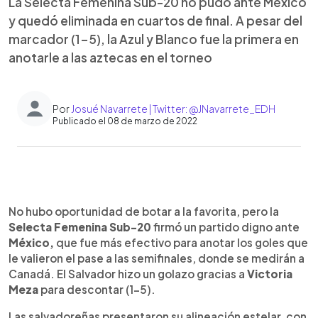
La Selecta Femenina Sub-20 no pudo ante México
y quedó eliminada en cuartos de final. A pesar del
marcador (1-5), la Azul y Blanco fue la primera en
anotarle a las aztecas en el torneo
Por
Josué Navarrete | Twitter: @JNavarrete_EDH
Publicado el 08 de marzo de 2022
0:00
►
Escuchar artículo
No hubo oportunidad de botar a la favorita, pero la
Selecta Femenina Sub-20
firmó un partido digno ante
México,
que fue más efectivo para anotar los goles que
le valieron el pase a las semifinales, donde se medirán a
Canadá. El Salvador hizo un golazo gracias a
Victoria
Meza
para descontar (1-5).
Las salvadoreñas presentaron su alineación estelar, con