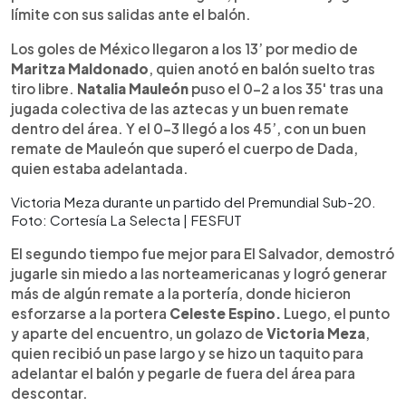
límite con sus salidas ante el balón.
Los goles de México llegaron a los 13’ por medio de
Maritza Maldonado
, quien anotó en balón suelto tras
tiro libre.
Natalia Mauleón
puso el 0-2 a los 35' tras una
jugada colectiva de las aztecas y un buen remate
dentro del área. Y el 0-3 llegó a los 45’, con un buen
remate de Mauleón que superó el cuerpo de Dada,
quien estaba adelantada.
Victoria Meza durante un partido del Premundial Sub-20.
Foto: Cortesía La Selecta | FESFUT
El segundo tiempo fue mejor para El Salvador, demostró
jugarle sin miedo a las norteamericanas y logró generar
más de algún remate a la portería, donde hicieron
esforzarse a la portera
Celeste Espino.
Luego, el punto
y aparte del encuentro, un golazo de
Victoria Meza
,
quien recibió un pase largo y se hizo un taquito para
adelantar el balón y pegarle de fuera del área para
descontar.