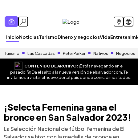
Inicio
Noticias
Turismo
Dinero y negocios
Vida
Entretenim
Turismo
Las Cascadas
Peter Parker
Nativos
Negocios
CONTENIDO DE ARCHIVO:
¡Estás navegando en el
pasado! 🚀 Da el salto a la nueva versión de
elsalvador.com
. Te
invitamos a visitar el nuevo portal país donde coincidimos todos.
¡Selecta Femenina gana el
bronce en San Salvador 2023!
La Selección Nacional de fútbol femenina de El
Salvador se hizo con la medalla de bronce en