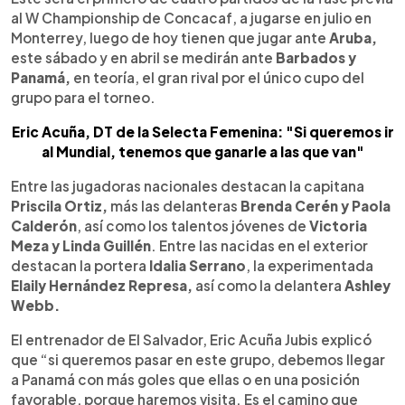
al W Championship de Concacaf, a jugarse en julio en
Monterrey, luego de hoy tienen que jugar ante
Aruba,
este sábado y en abril se medirán ante
Barbados y
Panamá,
en teoría, el gran rival por el único cupo del
grupo para el torneo.
Eric Acuña, DT de la Selecta Femenina: "Si queremos ir
al Mundial, tenemos que ganarle a las que van"
Entre las jugadoras nacionales destacan la capitana
Priscila Ortiz,
más las delanteras
Brenda Cerén y Paola
Calderón
, así como los talentos jóvenes de
Victoria
Meza y Linda Guillén
. Entre las nacidas en el exterior
destacan la portera
Idalia Serrano
, la experimentada
Elaily Hernández Represa,
así como la delantera
Ashley
Webb.
El entrenador de El Salvador, Eric Acuña Jubis explicó
que “si queremos pasar en este grupo, debemos llegar
a Panamá con más goles que ellas o en una posición
favorable, porque haremos visita. Es el camino que