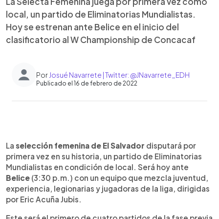
La Selecta Femenina juega por primera vez como
local, un partido de Eliminatorias Mundialistas.
Hoy se estrenan ante Belice en el inicio del
clasificatorio al W Championship de Concacaf
Por
Josué Navarrete | Twitter: @JNavarrete_EDH
Publicado el 16 de febrero de 2022
0:00
►
Escuchar artículo
La
selección femenina de El Salvador
disputará por
primera vez en su historia, un partido de Eliminatorias
Mundialistas en condición de local. Será hoy ante
Belice
(3:30 p.m.) con un equipo que mezcla juventud,
experiencia, legionarias y jugadoras de la liga, dirigidas
por Eric Acuña Jubis.
Este será el primero de cuatro partidos de la fase previa