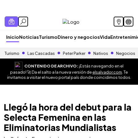
Inicio
Noticias
Turismo
Dinero y negocios
Vida
Entretenim
Turismo
Las Cascadas
Peter Parker
Nativos
Negocios
CONTENIDO DE ARCHIVO:
¡Estás navegando en el
pasado! 🚀 Da el salto a la nueva versión de
elsalvador.com
. Te
invitamos a visitar el nuevo portal país donde coincidimos todos.
Llegó la hora del debut para la
Selecta Femenina en las
Eliminatorias Mundialistas