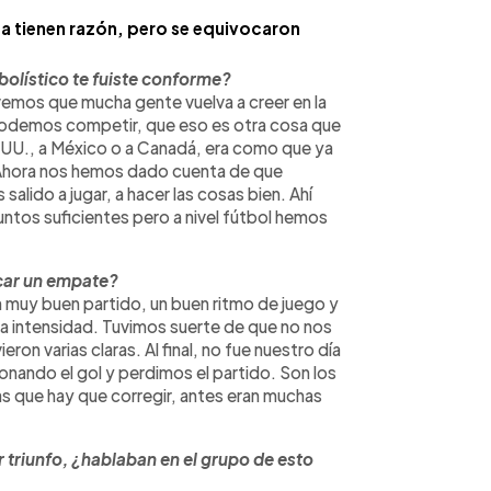
a tienen razón, pero se equivocaron
tbolístico te fuiste conforme?
vemos que mucha gente vuelva a creer en la
odemos competir, que eso es otra cosa que
UU., a México o a Canadá, era como que ya
o. Ahora nos hemos dado cuenta de que
alido a jugar, a hacer las cosas bien. Ahí
ntos suficientes pero a nivel fútbol hemos
acar un empate?
 muy buen partido, un buen ritmo de juego y
ena intensidad. Tuvimos suerte de que no nos
on varias claras. Al final, no fue nuestro día
onando el gol y perdimos el partido. Son los
s que hay que corregir, antes eran muchas
r triunfo, ¿hablaban en el grupo de esto