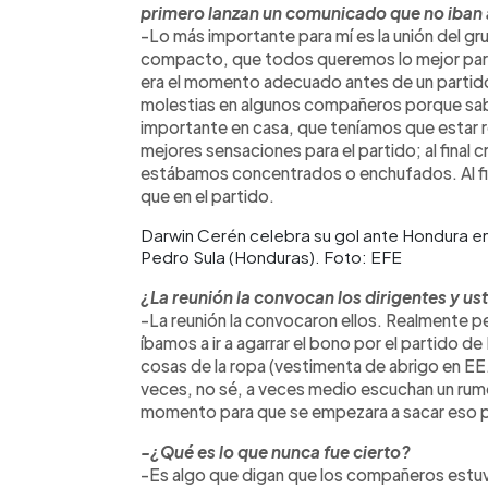
primero lanzan un comunicado que no iban a
-Lo más importante para mí es la unión del g
compacto, que todos queremos lo mejor para 
era el momento adecuado antes de un partido, 
molestias en algunos compañeros porque sa
importante en casa, que teníamos que estar re
mejores sensaciones para el partido; al final
estábamos concentrados o enchufados. Al f
que en el partido.
Darwin Cerén celebra su gol ante Hondura en
Pedro Sula (Honduras). Foto: EFE
¿La reunión la convocan los dirigentes y us
-La reunión la convocaron ellos. Realmente pe
íbamos a ir a agarrar el bono por el partido 
cosas de la ropa (vestimenta de abrigo en EE
veces, no sé, a veces medio escuchan un rumor
momento para que se empezara a sacar eso po
-¿Qué es lo que nunca fue cierto?
-Es algo que digan que los compañeros estuv