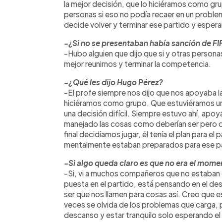
la mejor decisión, que lo hiciéramos como gr
personas si eso no podía recaer en un problema
decide volver y terminar ese partido y esperar
-¿Si no se presentaban había sanción de F
-Hubo alguien que dijo que si y otras persona
mejor reunirnos y terminar la competencia.
-¿Qué les dijo Hugo Pérez?
-El profe siempre nos dijo que nos apoyaba l
hiciéramos como grupo. Que estuviéramos uni
una decisión difícil. Siempre estuvo ahí, apo
manejado las cosas como deberían ser pero qu
final decidíamos jugar, él tenía el plan para el
mentalmente estaban preparados para ese p
-Si algo queda claro es que no era el mome
-Si, vi a muchos compañeros que no estaban
puesta en el partido, está pensando en el d
ser que nos llamen para cosas así. Creo que 
veces se olvida de los problemas que carga, 
descanso y estar tranquilo solo esperando el