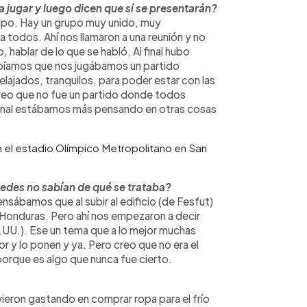
 jugar y luego dicen que sí se presentarán?
rupo. Hay un grupo muy unido, muy
todos. Ahí nos llamaron a una reunión y no
hablar de lo que se habló. Al final hubo
bíamos que nos jugábamos un partido
lajados, tranquilos, para poder estar con las
 creo que no fue un partido donde todos
inal estábamos más pensando en otras cosas
 el estadio Olímpico Metropolitano en San
tedes no sabían de qué se trataba?
nsábamos que al subir al edificio (de Fesfut)
de Honduras. Pero ahí nos empezaron a decir
.UU.). Ese un tema que a lo mejor muchas
 y lo ponen y ya. Pero creo que no era el
rque es algo que nunca fue cierto.
ieron gastando en comprar ropa para el frío