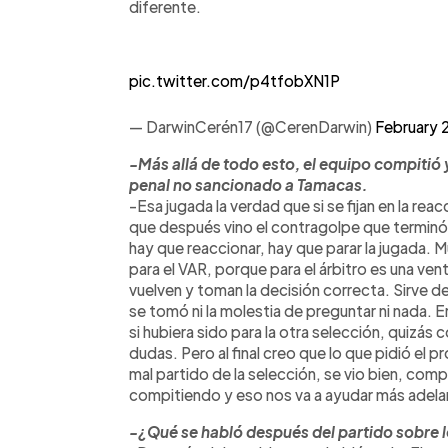
diferente.
pic.twitter.com/p4tfobXN1P
— DarwinCerén17 (@CerenDarwin)
February 
-Más allá de todo esto, el equipo compitió
penal no sancionado a Tamacas.
-Esa jugada la verdad que si se fijan en la r
que después vino el contragolpe que terminó e
hay que reaccionar, hay que parar la jugada. 
para el VAR, porque para el árbitro es una vent
vuelven y toman la decisión correcta. Sirve 
se tomó ni la molestia de preguntar ni nada.
si hubiera sido para la otra selección, quizás
dudas. Pero al final creo que lo que pidió el p
mal partido de la selección, se vio bien, c
compitiendo y eso nos va a ayudar más adela
-¿Qué se habló después del partido sobre 