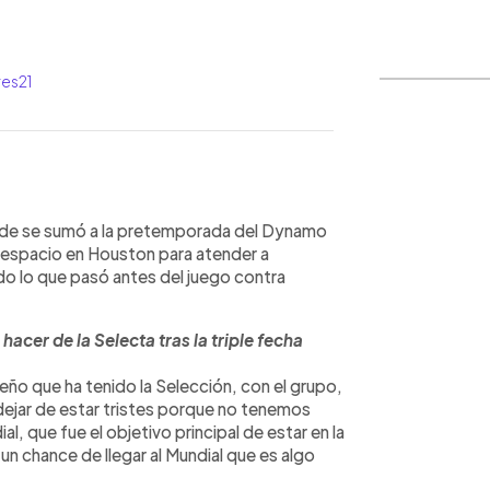
res21
WhatsApp
Copiar link
nde se sumó a la pretemporada del Dynamo
n espacio en Houston para atender a
o lo que pasó antes del juego contra
cer de la Selecta tras la triple fecha
ño que ha tenido la Selección, con el grupo,
ejar de estar tristes porque no tenemos
l, que fue el objetivo principal de estar en la
 un chance de llegar al Mundial que es algo