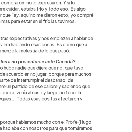
 compraron, no lo expresaron. Y si lo
e cuidar, estaba frío y todo eso. Es algo
ir que “ay, aquí no me dieron esto, yo compré
mas para estar en el frío las tuvimos.
tras expectativas y nos empiezan a hablar de
uviera hablando esas cosas. Es como que a
omenzó la molestia de lo que pasó.
dos a no presentarse ante Canadá?
 hubo nadie que dijera que no, que tuvo
e acuerdo en no jugar, porque para muchos
parte de interrumpir el descanso, de
ere un partido de ese calibre y sabiendo que
ue no venía al caso y luego no tener la
heques…. Todas esas cositas afectaron y
 fue porque hablamos mucho con el Profe (Hugo
re hablaba con nosotros para que tomáramos