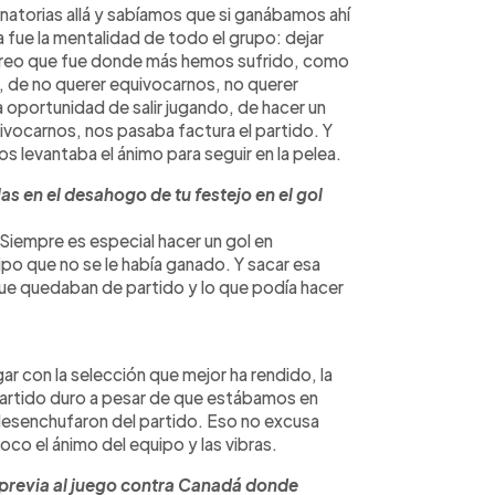
natorias allá y sabíamos que si ganábamos ahí
 fue la mentalidad de todo el grupo: dejar
o creo que fue donde más hemos sufrido, como
, de no querer equivocarnos, no querer
 oportunidad de salir jugando, de hacer un
ivocarnos, nos pasaba factura el partido. Y
s levantaba el ánimo para seguir en la pelea.
as en el desahogo de tu festejo en el gol
Siempre es especial hacer un gol en
uipo que no se le había ganado. Y sacar esa
ue quedaban de partido y lo que podía hacer
…
 con la selección que mejor ha rendido, la
partido duro a pesar de que estábamos en
desenchufaron del partido. Eso no excusa
co el ánimo del equipo y las vibras.
 previa al juego contra Canadá donde