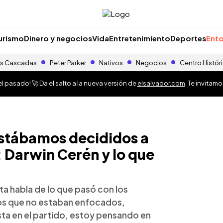
urismo
Dinero y negocios
Vida
Entretenimiento
Deportes
Ento
s Cascadas
Peter Parker
Nativos
Negocios
Centro Histór
 pasado! 🚀 Da el salto a la nueva versión de
elsalvador.com
. Te invitam
estábamos decididos a
 Darwin Cerén y lo que
ta habla de lo que pasó con los
os que no estaban enfocados,
ta en el partido, estoy pensando en