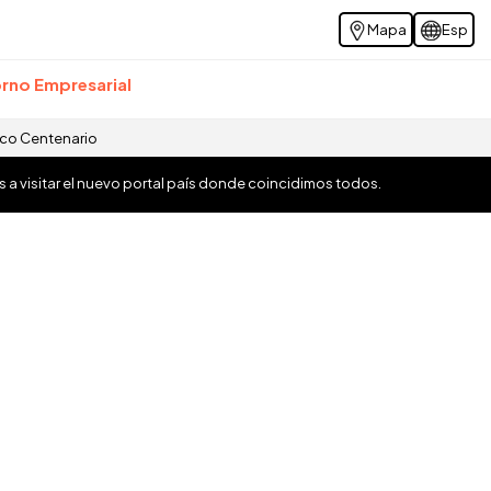
Mapa
Esp
rno Empresarial
ico Centenario
os a visitar el nuevo portal país donde coincidimos todos.