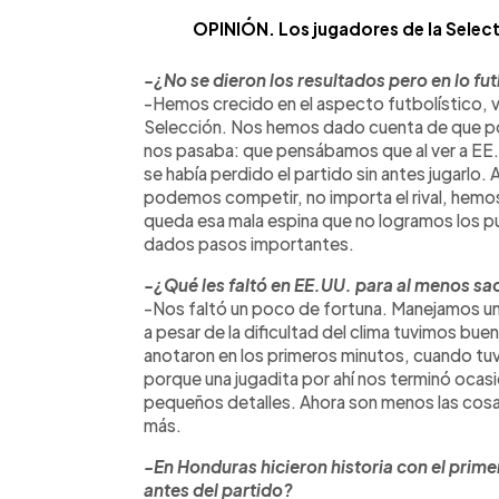
OPINIÓN. Los jugadores de la Select
-¿No se dieron los resultados pero en lo fu
-Hemos crecido en el aspecto futbolístico, 
Selección. Nos hemos dado cuenta de que p
nos pasaba: que pensábamos que al ver a EE.
se había perdido el partido sin antes jugarl
podemos competir, no importa el rival, hemos s
queda esa mala espina que no logramos los pu
dados pasos importantes.
-¿Qué les faltó en EE.UU. para al menos s
-Nos faltó un poco de fortuna. Manejamos un
a pesar de la dificultad del clima tuvimos bu
anotaron en los primeros minutos, cuando tuvier
porque una jugadita por ahí nos terminó ocasi
pequeños detalles. Ahora son menos las cosa
más.
-En Honduras hicieron historia con el prime
antes del partido?