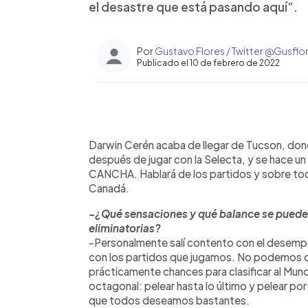
el desastre que está pasando aquí”.
Por
Gustavo Flores / Twitter @Gusflo
Publicado el 10 de febrero de 2022
0:00
Facebook
Twitter
►
Escuchar artículo
Darwin Cerén acaba de llegar de Tucson, do
después de jugar con la Selecta, y se hace u
CANCHA. Hablará de los partidos y sobre tod
Canadá.
-¿Qué sensaciones y qué balance se puede ha
eliminatorias?
-Personalmente salí contento con el desempe
con los partidos que jugamos. No podemos d
prácticamente chances para clasificar al Mundia
octagonal: pelear hasta lo último y pelear por
que todos deseamos bastantes.