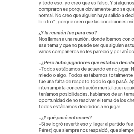
y todo eso, yo creo que es falso. Y si algunos
compraron es porque obviamente uno se quier
normal. No creo que alguien haya salido a dec
lo otro”, porque creo que las condiciones míni
¿Y la reunión fue para eso?
Nos llaman a una reunión, donde íbamos con o
ese tema y que no puede ser que alguien est
varios compañeros no les pareció y por ahí c
-¿Pero hubo jugadores que estaban decidi
-Todos estábamos de acuerdo en no jugar. No
miedo o algo. Todos estábamos totalmente d
fue una falta de respeto todo lo que pasó. A
interrumpir la concentración mental que requi
teníamos posibilidades, hablamos de un tema q
oportunidad de no resolver el tema de los c
todos estábamos decididos a no jugar.
-¿Y qué pasó entonces?
-Si se logró revertir eso y llegar al partido
Pérez) que siempre nos respaldó, que siemp