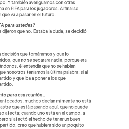
upo. Y también averiguamos con otras
 en FIFA para los jugadores. Al final se
 que va a pasar en el futuro.
IFA para ustedes?
s dijeron que no. Estaba la duda, se decidió
a decisión que tomáramos y que lo
dos, que no se separara nadie, porque era
yándonos, él entendía que no se habían
e nosotros teníamos la última palabra: si al
 partido y que iba a poner a los que
artido.
nto para esa reunión…
 enfocados, muchos decían mi mente no está
esastre que está pasando aquí, que no puede
eso afecta; cuando uno está en el campo, a
pero sí afectó el hecho de tener un buen
 partido, creo que hubiera sido un poquito