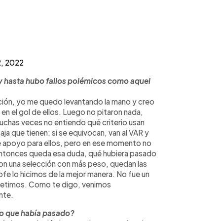
2, 2022
 y hasta hubo fallos polémicos como aquel
eacción, yo me quedo levantando la mano y creo
n el gol de ellos. Luego no pitaron nada,
Muchas veces no entiendo qué criterio usan
aja que tienen: si se equivocan, van al VAR y
de apoyo para ellos, pero en ese momento no
 Entonces queda esa duda, qué hubiera pasado
 con una selección con más peso, quedan las
rofe lo hicimos de la mejor manera. No fue un
ompetimos. Como te digo, venimos
nte.
lo que había pasado?