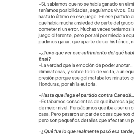
-Si, sabíamos que no se había ganado en elimi
teníamos posibilidades, seguíamos vivos. Esa
hasta lo último en ese juego. En ese partid
que había mucha ansiedad de parte del grupo
cometer ni un error. Muchas veces teníamos la
juego diferente, pero por ahí por miedo a equ
pudimos ganar, que aparte de ser histórico, no
-¿Tuvo que ver ese sufrimiento del qué habl
final?
-La verdad que la emoción de poder anotar… 
eliminatorias, y sobre todo de visita, a un eq
presión porque ese gol mataba los minutos q
Honduras, por ahí la euforia.
-Hasta que llega el partido contra Canadá
-Estábamos conscientes de que íbamos a jugar
de mejor nivel. Pensábamos que iba a ser un 
casa. Pero pasaron un par de cosas que nos 
pero son pequeños detalles que afectan un po
-¿Qué fue lo que realmente pasó esa tarde