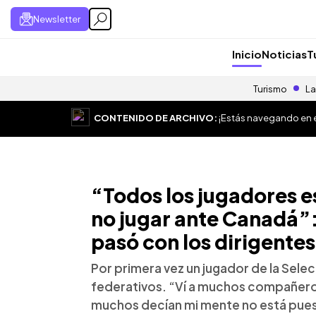
Newsletter
Inicio
Noticias
T
Turismo
La
CONTENIDO DE ARCHIVO:
¡Estás navegando en el
“Todos los jugadores 
no jugar ante Canadá”:
pasó con los dirigentes
Por primera vez un jugador de la Selec
federativos. “Ví a muchos compañer
muchos decían mi mente no está pues