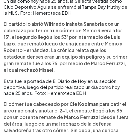
Un día como hoy hace 25 años, la Selecta vestida como
Club Deportivo Águila se enfrentó al Tampa Bay Mutiny de
la MLS. Foto: Hemeroteca EDH
El partido lo abrió
Wilfredo Iraheta Sanabria
con un
cabezazo posterior a un córner de Memo Rivera a los
13', el segundo llegó a los 53' por intermedio de
Luis
Lazo
, que remató luego de una jugada entre Memo y
Roberto Hernández. La crónica relata que los
estadounidenses eran un equipo sin peligro y su primer
gran remate fue a los 76' por medio de Marco Ferruzzi,
el cual rechazó Misael.
Esta fue la portada de El Diario de Hoy en su sección
deportiva, luego del partido realizado un día como hoy
hace 25 años. Foto: Hemeroteca EDH
El córner fue cabeceado por
Cle Kooiman
para batir el
arco nacional y anotar el 2-1, el empate llegó a los 86'
con un potente remate de
Marco Ferruzzi
desde fuera
del área, luego de un mal rechazo de la defensa
salvadoreña tras otro córner. Sin duda, una curiosa