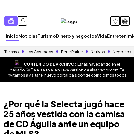
Inicio
Noticias
Turismo
Dinero y negocios
Vida
Entretenim
Turismo
Las Cascadas
Peter Parker
Nativos
Negocios
CONTENIDO DE ARCHIVO:
¡Estás navegando en el
pasado! 🚀 Da el salto a la nueva versión de
elsalvador.com
. Te
invitamos a visitar el nuevo portal país donde coincidimos todos.
¿Por qué la Selecta jugó hace
25 años vestida con la camisa
de CD Águila ante un equipo
de MLS?