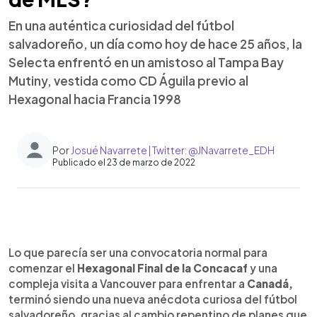
En una auténtica curiosidad del fútbol
salvadoreño, un día como hoy de hace 25 años, la
Selecta enfrentó en un amistoso al Tampa Bay
Mutiny, vestida como CD Águila previo al
Hexagonal hacia Francia 1998
Por
Josué Navarrete | Twitter: @JNavarrete_EDH
Publicado el 23 de marzo de 2022
0:00
►
Escuchar artículo
Lo que parecía ser una convocatoria normal para
comenzar el
Hexagonal Final de la Concacaf
y una
compleja visita a Vancouver para enfrentar a
Canadá,
terminó siendo una nueva anécdota curiosa del fútbol
salvadoreño, gracias al cambio repentino de planes que