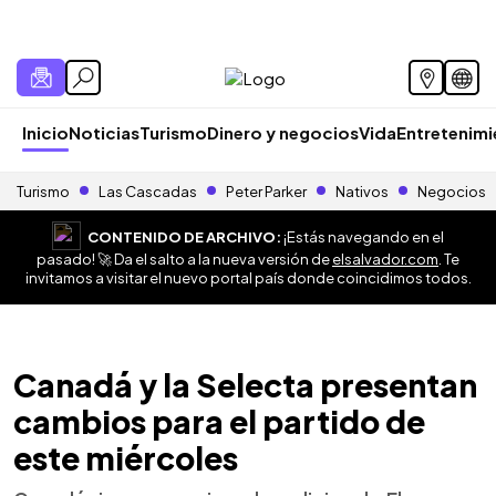
Inicio
Noticias
Turismo
Dinero y negocios
Vida
Entretenim
Turismo
Las Cascadas
Peter Parker
Nativos
Negocios
CONTENIDO DE ARCHIVO:
¡Estás navegando en el
pasado! 🚀 Da el salto a la nueva versión de
elsalvador.com
. Te
invitamos a visitar el nuevo portal país donde coincidimos todos.
Canadá y la Selecta presentan
cambios para el partido de
este miércoles