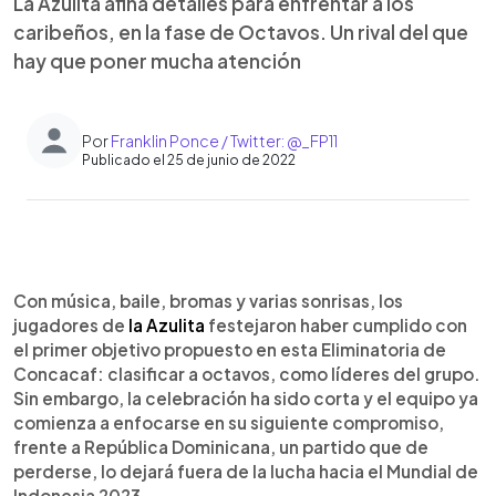
La Azulita afina detalles para enfrentar a los
caribeños, en la fase de Octavos. Un rival del que
hay que poner mucha atención
Por
Franklin Ponce / Twitter: @_FP11
Publicado el 25 de junio de 2022
0:00
►
Escuchar artículo
Con música, baile, bromas y varias sonrisas, los
jugadores de
la Azulita
festejaron haber cumplido con
el primer objetivo propuesto en esta Eliminatoria de
Concacaf: clasificar a octavos, como líderes del grupo.
Sin embargo, la celebración ha sido corta y el equipo ya
comienza a enfocarse en su siguiente compromiso,
frente a República Dominicana, un partido que de
perderse, lo dejará fuera de la lucha hacia el Mundial de
Indonesia 2023.