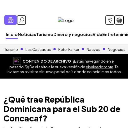
Inicio
Noticias
Turismo
Dinero y negocios
Vida
Entretenim
Turismo
Las Cascadas
Peter Parker
Nativos
Negocios
CONTENIDO DE ARCHIVO:
¡Estás navegando en el
pasado! 🚀 Da el salto a la nueva versión de
elsalvador.com
. Te
invitamos a visitar el nuevo portal país donde coincidimos todos.
¿Qué trae República
Dominicana para el Sub 20 de
Concacaf?