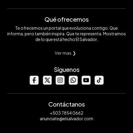
Qué ofrecemos
Te ofrecemos un portal que evoluciona contigo. Que
informa, pero también inspira. Que te representa. Mostramos
de lo que está hecho El Salvador.
Ver mas ❯
Síguenos
Contáctanos
+503 7854 0662
anunciate@elsalvador.com