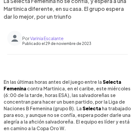
La Selecta Femenina no se confía, y espera a una
Martinica diferente, en su casa. El grupo espera
dar lo mejor, por un triunfo
Por
Varinia Escalante
Publicado el 29 de noviembre de 2023
0:00
►
Escuchar artículo
En las últimas horas antes del juego entre la
Selecta
Femenina
contra Martinica, en el caribe, este miércoles
(6:00 de la tarde, horas ESA), las salvadoreñas se
concentran para hacer un buen partido, por la Liga de
Naciones B Femenina (grupo B). La
Selecta
ha trabajado
para eso, y aunque no se confía, espera poder darle una
alegría a la afición salvadoreña. El equipo es líder y está
en camino a la Copa Oro W.