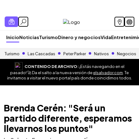
Inicio
Noticias
Turismo
Dinero y negocios
Vida
Entretenim
Turismo
Las Cascadas
Peter Parker
Nativos
Negocios
CONTENIDO DE ARCHIVO:
¡Estás navegando en el
pasado! 🚀 Da el salto a la nueva versión de
elsalvador.com
. Te
invitamos a visitar el nuevo portal país donde coincidimos todos.
Brenda Cerén: "Será un
partido diferente, esperamos
llevarnos los puntos"