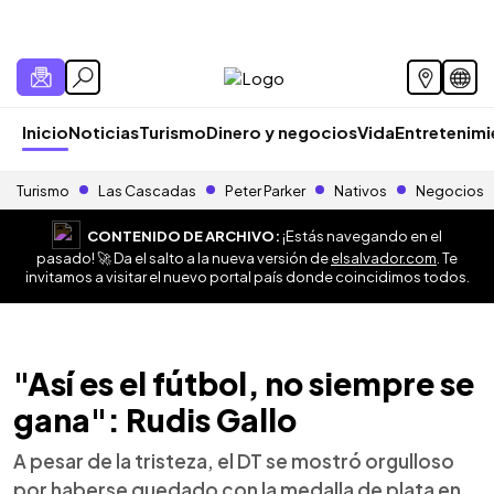
Inicio
Noticias
Turismo
Dinero y negocios
Vida
Entretenim
Turismo
Las Cascadas
Peter Parker
Nativos
Negocios
CONTENIDO DE ARCHIVO:
¡Estás navegando en el
pasado! 🚀 Da el salto a la nueva versión de
elsalvador.com
. Te
invitamos a visitar el nuevo portal país donde coincidimos todos.
"Así es el fútbol, no siempre se
gana": Rudis Gallo
A pesar de la tristeza, el DT se mostró orgulloso
por haberse quedado con la medalla de plata en