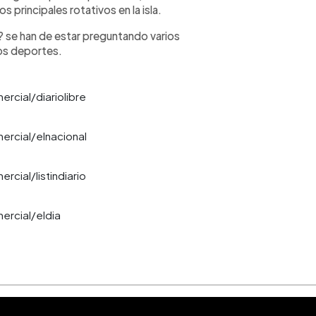
 principales rotativos en la isla.
se han de estar preguntando varios
os deportes.
ercial/diariolibre
mercial/elnacional
rcial/listindiario
mercial/eldia