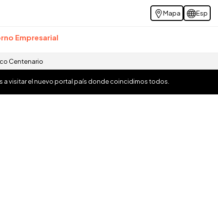
Mapa
Esp
rno Empresarial
ico Centenario
os a visitar el nuevo portal país donde coincidimos todos.