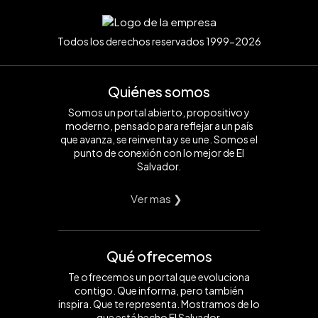
Todos los derechos reservados 1999-2026
Quiénes somos
Somos un portal abierto, propositivo y
moderno, pensado para reflejar a un país
que avanza, se reinventa y se une. Somos el
punto de conexión con lo mejor de El
Salvador.
Ver mas ❯
Qué ofrecemos
Te ofrecemos un portal que evoluciona
contigo. Que informa, pero también
inspira. Que te representa. Mostramos de lo
que está hecho El Salvador.