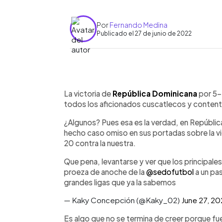
Por
Fernando Medina
Publicado el 27 de junio de 2022
0:00
Facebook
Twitter
►
Escuchar artículo
La victoria de
República Dominicana
por 5-
todos los aficionados cuscatlecos y content
¿Algunos? Pues esa es la verdad, en Repúblic
hecho caso omiso en sus portadas sobre la vi
20 contra la nuestra.
Que pena, levantarse y ver que los principales
proeza de anoche de la
@sedofutbol
a un pas
grandes ligas que ya la sabemos
— Kaky Concepción (@Kaky_02)
June 27, 2
Es algo que no se termina de creer porque fu