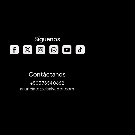
Síguenos
Contáctanos
+503 7854 0662
anunciate@elsalvador.com