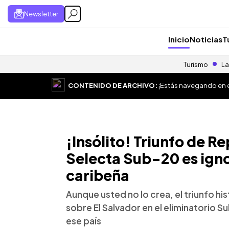
Newsletter
Inicio
Noticias
T
Turismo
La
CONTENIDO DE ARCHIVO:
¡Estás navegando en el
¡Insólito! Triunfo de R
Selecta Sub-20 es ignor
caribeña
Aunque usted no lo crea, el triunfo h
sobre El Salvador en el eliminatorio S
ese país