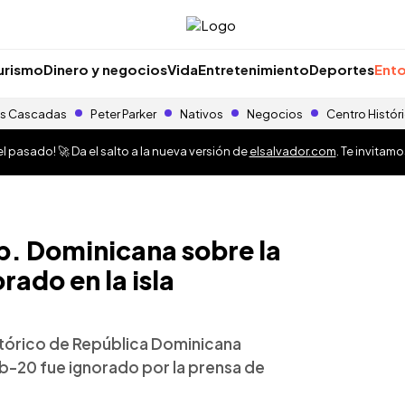
urismo
Dinero y negocios
Vida
Entretenimiento
Deportes
Ento
s Cascadas
Peter Parker
Nativos
Negocios
Centro Histór
 pasado! 🚀 Da el salto a la nueva versión de
elsalvador.com
. Te invitam
ep. Dominicana sobre la
ado en la isla
istórico de República Dominicana
ub-20 fue ignorado por la prensa de