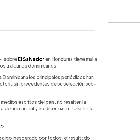
WhatsApp
Copiar link
4 sobre
El Salvador
en Honduras tiene mal a
os a algunos dominicanos.
a Dominicana los principales periódicos han
ctoria sin precedentes de su selección sub-
 medios escritos del país, no resalten la
o de un mundial y no dicen nada , casi todo
022
e algo inesperado por todos, el resultado