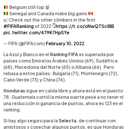
Belgium still top
🥇
Senegal and Canada make big gains
📈 Check out the other climbers in the first
#FIFARanking
of 2022 👇
https://t.co/oNwQTScIBB
pic.twitter.com/479K7HpSYe
— FIFA (@FIFAcom)
February 10, 2022
La Azul y Blanco en el
Ranking FIFA
es superada por
países como Emiratos Árabes Unidos (69), Sudáfrica
(68), Macedonia del Norte (65) o Albania (66). Pero
rebasa a estos países: Bulgaria (71), Montenegro (72),
Cabo Verde (73) y China (74).
Honduras
sigue en caída libre y ahora está en el puesto
78. Guatemala corrió la misma suerte pese a no tener ni
una reducción ni ganancia de puntos, ahora es 123 en el
ranking.
Si hay algo seguro para la
Selecta
, de continuar con
amistosos y cosechar algunos puntos, es que Honduras