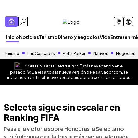
Inicio
Noticias
Turismo
Dinero y negocios
Vida
Entretenim
Turismo
Las Cascadas
Peter Parker
Nativos
Negocios
CONTENIDO DE ARCHIVO:
¡Estás navegando en el
pasado! 🚀 Da el salto a la nueva versión de
elsalvador.com
. Te
invitamos a visitar el nuevo portal país donde coincidimos todos.
Selecta sigue sin escalar en
Ranking FIFA
Pese a la victoria sobre Honduras la Selecta no
subió ninguna casilla tras la más reciente jornada