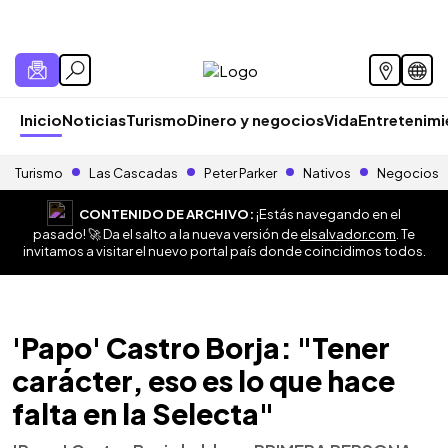
Inicio
Noticias
Turismo
Dinero y negocios
Vida
Entretenim
Turismo
Las Cascadas
Peter Parker
Nativos
Negocios
CONTENIDO DE ARCHIVO:
¡Estás navegando en el
pasado! 🚀 Da el salto a la nueva versión de
elsalvador.com
. Te
invitamos a visitar el nuevo portal país donde coincidimos todos.
'Papo' Castro Borja: "Tener
carácter, eso es lo que hace
falta en la Selecta"