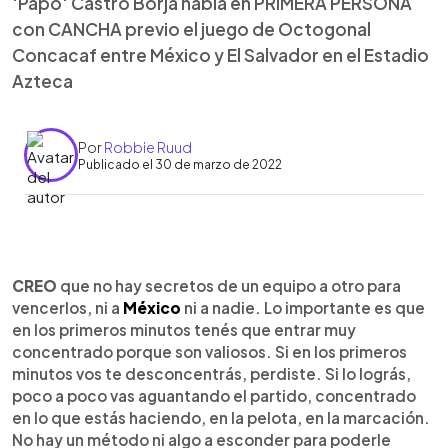
'Papo' Castro Borja habla en PRIMERA PERSONA
con CANCHA previo el juego de Octogonal
Concacaf entre México y El Salvador en el Estadio
Azteca
Por
Robbie Ruud
Publicado el 30 de marzo de 2022
0:00
►
Escuchar artículo
CREO
que no hay secretos de un equipo a otro para
vencerlos, ni a
México
ni a nadie. Lo importante es que
en los primeros minutos tenés que entrar muy
concentrado porque son valiosos. Si en los primeros
minutos vos te desconcentrás, perdiste. Si lo lográs,
poco a poco vas aguantando el partido, concentrado
en lo que estás haciendo, en la pelota, en la marcación.
No hay un método ni algo a esconder para poderle