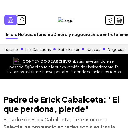
Inicio
Noticias
Turismo
Dinero y negocios
Vida
Entretenim
Turismo
Las Cascadas
Peter Parker
Nativos
Negocios
CONTENIDO DE ARCHIVO:
¡Estás navegando en el
pasado! 🚀 Da el salto a la nueva versión de
elsalvador.com
. Te
invitamos a visitar el nuevo portal país donde coincidimos todos.
Padre de Erick Cabalceta: "El
que perdona, pierde"
El padre de Erick Cabalceta, defensor de la
Selecta, se pronunció en redes sociales tras la