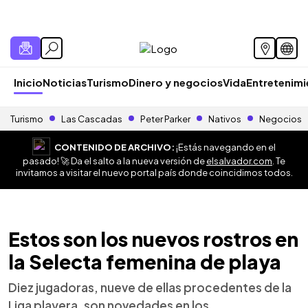
Inicio
Noticias
Turismo
Dinero y negocios
Vida
Entretenim
Turismo
Las Cascadas
Peter Parker
Nativos
Negocios
CONTENIDO DE ARCHIVO:
¡Estás navegando en el
pasado! 🚀 Da el salto a la nueva versión de
elsalvador.com
. Te
invitamos a visitar el nuevo portal país donde coincidimos todos.
Estos son los nuevos rostros en
la Selecta femenina de playa
Diez jugadoras, nueve de ellas procedentes de la
Liga playera, son novedades en los