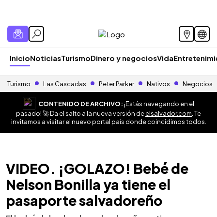
Inicio
Noticias
Turismo
Dinero y negocios
Vida
Entretenim
Turismo
Las Cascadas
Peter Parker
Nativos
Negocios
CONTENIDO DE ARCHIVO:
¡Estás navegando en el
pasado! 🚀 Da el salto a la nueva versión de
elsalvador.com
. Te
invitamos a visitar el nuevo portal país donde coincidimos todos.
VIDEO. ¡GOLAZO! Bebé de
Nelson Bonilla ya tiene el
pasaporte salvadoreño