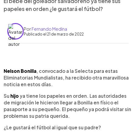
El bebé del goleador salvadoreño ya tiene sus
papeles en orden ¿le gustará el fútbol?
Por
Fernando Medina
Publicado el 21 de marzo de 2022
0:00
►
Escuchar artículo
Nelson Bonilla
, convocado a la Selecta para estas
Eliminatorias Mundialistas, ha recibido otra maravillosa
noticia en estos días.
Su
hijo
ya tiene los papeles en orden. Las autoridades
de migración le hicieron llegar a Bonilla en físico el
pasaporte a su pequeño. El pequeño ya podrá visitar sin
problemas su patria querida.
¿Le gustará el fútbol al igual que su padre?