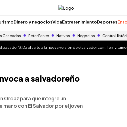
urismo
Dinero y negocios
Vida
Entretenimiento
Deportes
Ento
s Cascadas
Peter Parker
Nativos
Negocios
Centro Histór
 pasado! 🚀 Da el salto a la nueva versión de
elsalvador.com
. Te invitam
voca a salvadoreño
n Ordaz para que integre un
mano con El Salvador por el joven