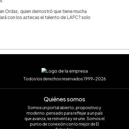
l.
n Ordaz, quien demostró que tiene mucha
ará con los aztecas el talento de LAFC? solo
Todos los derechos reservados 1999-2026
Quiénes somos
Somos un portal abierto, propositivo y
moderno, pensado para reflejar a un país
que avanza, se reinventa y se une. Somos el
punto de conexión con lo mejor de El