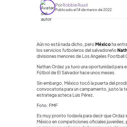
Por
Robbie Ruud
Publicado el 14 de marzo de 2022
0:00
Facebook
Twitter
►
Escuchar artículo
Aún no está nada dicho, pero
México
ha entr
los servicios futboleros del salvadoreño
Nat
divisiones menores de Los Angeles Football 
Nathan Ordaz ya tuvo una oportunidad para e
Fútbol de El Salvador hace unos meses.
Sin embargo, México tocó la puerta del prodi
convocatoria para un campamento, justo la t
estratega azteca Luis Pérez.
Foto: FMF
Es muy pronto todavía para decir que Ordaz e
México en competiciones oficiales juveniles