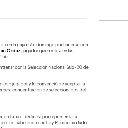
WhatsApp
Copiar link
ado en la puja este domingo por hacerse con
han Ordaz
, jugador quien milita en las
Club.
ntrenar con la Selección Nacional Sub-20 de
gioso jugador y lo convenció de aceptar la
ercera concentración de seleccionados del
n un futuro declinará por representar a
, pero no cabe duda que hoy México ha dado