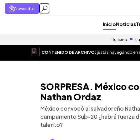
Newsletter
Inicio
Noticias
T
Turismo
La
CONTENIDO DE ARCHIVO:
¡Estás navegando en el
SORPRESA. México con
Nathan Ordaz
México convocó al salvadoreño Natha
campamento Sub-20 ¿habrá fuerza de 
talento?