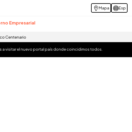
Mapa
Esp
rno Empresarial
ico Centenario
os a visitar el nuevo portal país donde coincidimos todos.