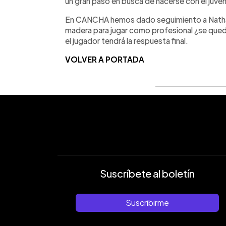
un gran paso en busca de hacerse con el juveni
En CANCHA hemos dado seguimiento a Natha
madera para jugar como profesional ¿se qued
el jugador tendrá la respuesta final.
VOLVER A PORTADA
Suscríbete al boletín
Suscribirme