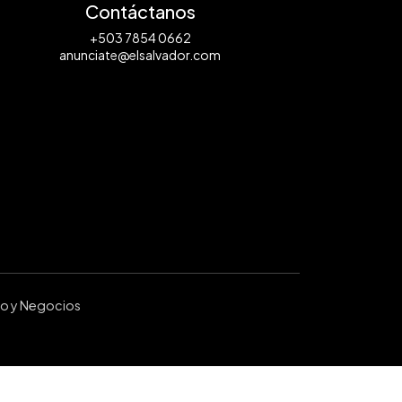
Contáctanos
+503 7854 0662
anunciate@elsalvador.com
ro y Negocios