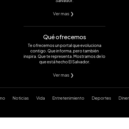
Salvador.
Ver mas ❯
Qué ofrecemos
Te ofrecemos un portal que evoluciona
contigo. Que informa, pero también
inspira. Que te representa. Mostramos de lo
que está hecho El Salvador.
Ver mas ❯
smo
Noticias
Vida
Entretenimiento
Deportes
Dine