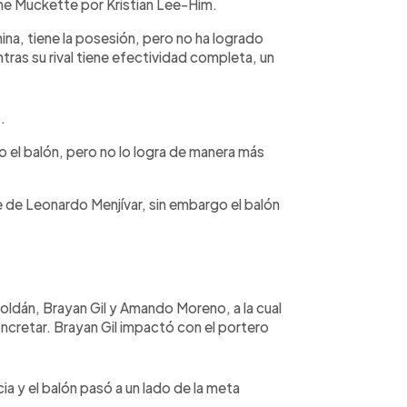
ne Muckette por Kristian Lee-Him.
a, tiene la posesión, pero no ha logrado
ras su rival tiene efectividad completa, un
.
 el balón, pero no lo logra de manera más
te de Leonardo Menjívar, sin embargo el balón
ldán, Brayan Gil y Amando Moreno, a la cual
cretar. Brayan Gil impactó con el portero
 y el balón pasó a un lado de la meta