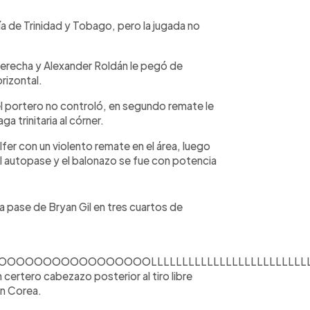
ría de Trinidad y Tobago, pero la jugada no
 derecha y Alexander Roldán le pegó de
orizontal.
el portero no controló, en segundo remate le
a trinitaria al córner.
fer con un violento remate en el área, luego
l autopase y el balonazo se fue con potencia
a pase de Bryan Gil en tres cuartos de
OOOOOOOOOOOOOOLLLLLLLLLLLLLLLLLLLLLLLLL
ertero cabezazo posterior al tiro libre
in Corea.