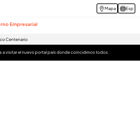
Mapa
Esp
rno Empresarial
ico Centenario
os a visitar el nuevo portal país donde coincidimos todos.