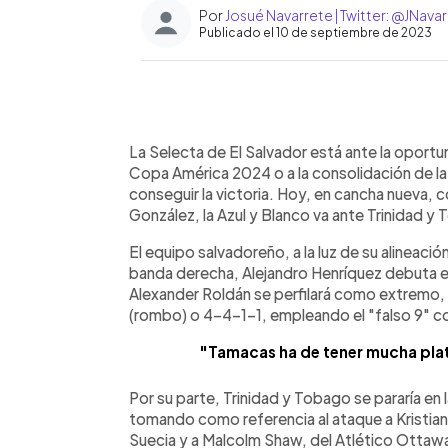
Por
Josué Navarrete | Twitter: @JNav
Publicado el 10 de septiembre de 2023
0:00
Facebook
Twitter
►
Escuchar artículo
La Selecta de El Salvador está ante la oportu
Copa América 2024 o a la consolidación de la 
conseguir la victoria. Hoy, en cancha nueva, 
González, la Azul y Blanco va ante Trinidad y
El equipo salvadoreño, a la luz de su alineació
banda derecha, Alejandro Henríquez debuta en
Alexander Roldán se perfilará como extremo,
(rombo) o 4-4-1-1, empleando el "falso 9" c
"Tamacas ha de tener mucha plat
Por su parte, Trinidad y Tobago se pararía en
tomando como referencia al ataque a Kristian
Suecia y a Malcolm Shaw, del Atlético Ottawa