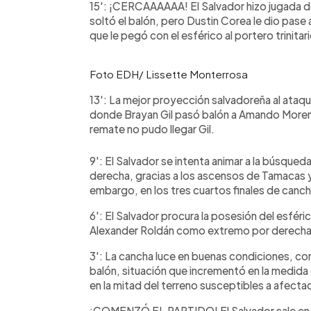
15': ¡CERCAAAAAA! El Salvador hizo jugada des
soltó el balón, pero Dustin Corea le dio pase
que le pegó con el esférico al portero trinitari
Foto EDH/ Lissette Monterrosa
13': La mejor proyección salvadoreña al ataqu
donde Brayan Gil pasó balón a Amando Moreno
remate no pudo llegar Gil.
9': El Salvador se intenta animar a la búsque
derecha, gracias a los ascensos de Tamacas y 
embargo, en los tres cuartos finales de canch
6': El Salvador procura la posesión del esfé
Alexander Roldán como extremo por derecha, 
3': La cancha luce en buenas condiciones, co
balón, situación que incrementó en la medida q
en la mitad del terreno susceptibles a afecta
¡COMENZÓ EL PARTIDO! El Salvador sale en u