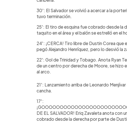
30': El Salvador se volvió a acercar a la porte
tuvo terminación.
25': El tiro de esquina fue cobrado desde la
taquito en el área y el balón se estrelló en el h
24': ¡CERCA! Tiro libre de Dustin Corea que 
pegó Alejandro Henríquez, pero lo desvió la zag
22': Gol de Trinidad y Tobago. Anota Ryan Tel
de un centro por derecha de Moore, se hizo e
al arco.
21': Lanzamiento arriba de Leonardo Menjívar 
cancha.
17':
¡GOOOOOOOOOOOOOOOOOOOOOOOOOO
DE EL SALVADOR! Eriq Zavaleta anota con un c
cobrado desde la derecha por parte de Dust