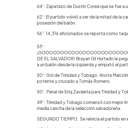
64': Zapatazo de Dustin Corea que se fue a un
62': El partido volvió a ser de la mitad de la
posesión del balón.
56': 14,316 aficionados se reporta como taqui
53':
¡GOOOOOOOOOOOOOOOOOOOOOOOOOO
DE EL SALVADOR! Brayan Gil Hurtado le pega 
a un balón desde la izquierda y empató el par
50': Gol de Trinidad y Tobago. Anota Malco
potente y cruzado a Tomás Romero.
50': Penal de Eriq Zavaleta para Trinidad y T
49': Trinidad y Tobago comenzó con mejor ím
media cancha de la selección salvadoreña.
SEGUNDO TIEMPO. Se reinicia el partido en 