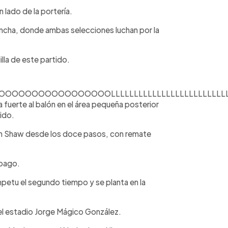
 lado de la portería.
 cancha, donde ambas selecciones luchan por la
lla de este partido.
OOOOOOOOOOOOOOLLLLLLLLLLLLLLLLLLLLLLLLL
fuerte al balón en el área pequeña posterior
tido.
lm Shaw desde los doce pasos, con remate
obago.
petu el segundo tiempo y se planta en la
el estadio Jorge Mágico González.