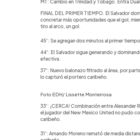
MT: Cambio en Trinidad y Tobago. Entra Dua
FINAL DEL PRIMER TIEMPO. El Salvador domin
concretar más oportunidades que el gol, mient
tiro al arco, un gol.
45': Se agregan dos minutos al primer tiempo
44': El Salvador sigue generando y dominando
efectiva.
37': Nuevo balonazo filtrado al área, por par
lo capturó el portero caribeño.
Foto EDH/ Lissette Monterrosa
33': ¡CERCA! Combinación entre Alexander Ro
el jugador del New Mexico United no pudo con
caribeño.
31': Amando Moreno remató de media distancia
caribeña.