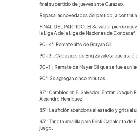
final su partido del jueves ante Curazao.
Repasa las novedades del partido, a continua
FINAL DEL PARTIDO. El Salvador pierde nueva
la Liga A de la Liga de Naciones de Concacaf.
90+4': Remate alto de Brayan Gil.
90+3': Cabezazo de Eriq Zavaleta que atajó 
90+1': Remate de Mayer Gil que se fue a un la
90': Se agregan cinco minutos.
87': Cambios en El Salvador. Entran Joaquín 
Alejandro Henríquez.
85': La afición abandona el estadio y grita al
83': Tarjeta amarilla para Erick Cabalceta de E
juego.