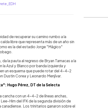
arrete_EDH
WhatsApp
Copiar link
nidad de recuperar su camino rumbo a la
caída libre que representa más de un año sin
como es la del estadio Jorge "Mágico"
 Tobago.
n, da la pauta al regreso de Bryan Tamacas a la
 la Azul y Blanco por banda izquierda y
 en un esquema que puede rotar del 4-4-2
on Dustin Corea y Leonardo Menjívar.
a": Hugo Pérez, DT de la Selecta
 la cancha con un 4-4-2 de líneas anchas,
 Lee-Him del IFK de la segunda división de
 canadiense. Los trinitarios ganaron sobre el