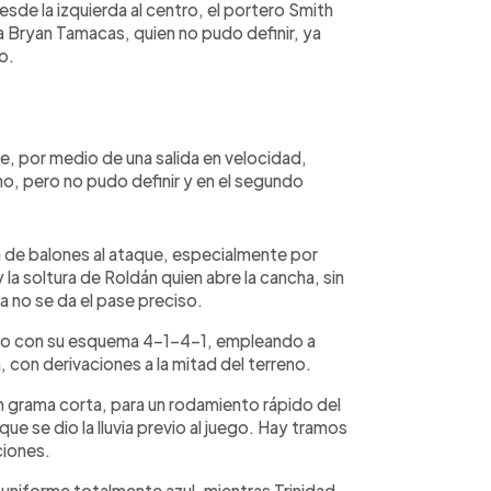
de la izquierda al centro, el portero Smith
 a Bryan Tamacas, quien no pudo definir, ya
o.
e, por medio de una salida en velocidad,
, pero no pudo definir y en el segundo
da de balones al ataque, especialmente por
la soltura de Roldán quien abre la cancha, sin
a no se da el pase preciso.
rico con su esquema 4-1-4-1, empleando a
con derivaciones a la mitad del terreno.
n grama corta, para un rodamiento rápido del
ue se dio la lluvia previo al juego. Hay tramos
ciones.
niforme totalmente azul, mientras Trinidad