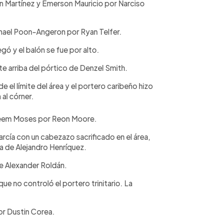
an Martínez y Emerson Mauricio por Narciso
hael Poon-Angeron por Ryan Telfer.
gó y el balón se fue por alto.
 arriba del pórtico de Denzel Smith.
 el límite del área y el portero caribeño hizo
al córner.
areem Moses por Reon Moore.
arcía con un cabezazo sacrificado en el área,
ca de Alejandro Henríquez.
de Alexander Roldán.
e no controló el portero trinitario. La
or Dustin Corea.