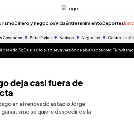
urismo
Dinero y negocios
Vida
Entretenimiento
Deportes
Ento
s Cascadas
Peter Parker
Nativos
Negocios
Centro Histór
 pasado! 🚀 Da el salto a la nueva versión de
elsalvador.com
. Te invitam
o deja casi fuera de
ecta
obago en el renovado estadio Jorge
ganar, si no se quiere despedir de la