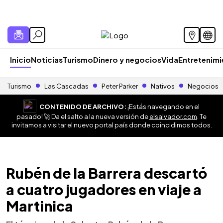
Inicio
Noticias
Turismo
Dinero y negocios
Vida
Entretenim
Turismo
Las Cascadas
Peter Parker
Nativos
Negocios
CONTENIDO DE ARCHIVO:
¡Estás navegando en el
pasado! 🚀 Da el salto a la nueva versión de
elsalvador.com
. Te
invitamos a visitar el nuevo portal país donde coincidimos todos.
Rubén de la Barrera descartó
a cuatro jugadores en viaje a
Martinica