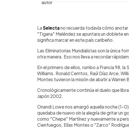
0:00
Facebook
Twitter
►
Escuchar artículo
La
Selecta
no recuerda todavía cómo anotar 
"Tigana" Meléndez se apuntara un doblete en 
significa marcar en este país caribeño.
Las Eliminatorias Mundialistas son la única fo
otra manera. Eso nos lleva a recordar rápida
En el primero de ellos, rumbo a Francia 98, l
Williams. Ronald Cerritos, Raúl Díaz Arce, Wil
Montes tuvieron la misión de abatir a Warren 
Cronológicamente continúa el duelo que libr
Japón 2002.
Onandi Lowe nos amargó aquella noche (1-0)
quedaba de nuevo sin la alegría de gritar un g
como "Chepe" Martínez y nuevamente a pers
Cienfuegos, Elías Montes o "Zarco" Rodrígu