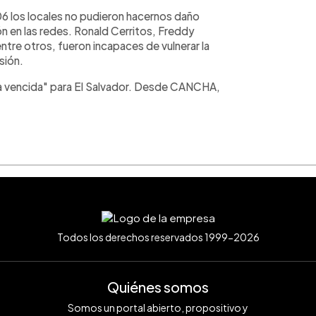
06 los locales no pudieron hacernos daño
lón en las redes. Ronald Cerritos, Freddy
tre otros, fueron incapaces de vulnerar la
sión.
a la vencida" para El Salvador. Desde CANCHA,
Todos los derechos reservados 1999-2026
Quiénes somos
Somos un portal abierto, propositivo y