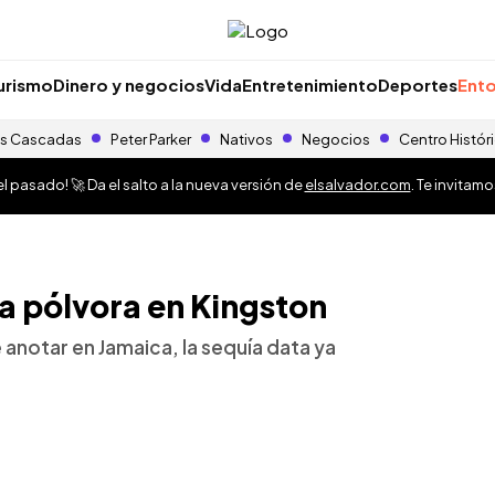
urismo
Dinero y negocios
Vida
Entretenimiento
Deportes
Ento
s Cascadas
Peter Parker
Nativos
Negocios
Centro Histór
 pasado! 🚀 Da el salto a la nueva versión de
elsalvador.com
. Te invitam
 la pólvora en Kingston
 anotar en Jamaica, la sequía data ya