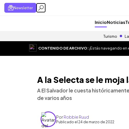
Newsletter
Inicio
Noticias
T
Turismo
La
CONTENIDO DE ARCHIVO:
¡Estás navegando en el
A la Selecta se le moja
A El Salvador le cuesta históricamente
de varios años
Por
Robbie Ruud
Publicado el 24 de marzo de 2022