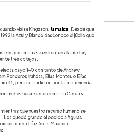
WhatsApp
Copiar link
cuando visita Kingston,
Jamaica
. Desde que
1992 la Azul y Blanco desconoce el júbilo que
rma de que ambas se enfrenten allá, no hay
mente tres cotejos.
a Selecta cayó 1-0 con tanto de Andrew
liam Renderos Iraheta, Elías Montes o Elías
Barrett, pero no pudieron con la encomienda.
aron ambas selecciones rumbo a Corea y
 mientras que nuestro recurso humano se
ol. Les quedó grande el pedido a figuras
onajes como Díaz Arce, Mauricio
ez.