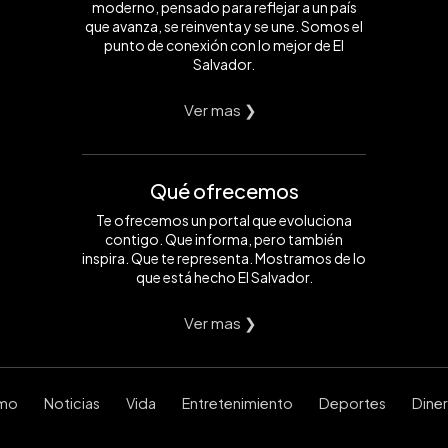
moderno, pensado para reflejar a un país
que avanza, se reinventa y se une. Somos el
punto de conexión con lo mejor de El
Salvador.
Ver mas ❯
Qué ofrecemos
Te ofrecemos un portal que evoluciona
contigo. Que informa, pero también
inspira. Que te representa. Mostramos de lo
que está hecho El Salvador.
Ver mas ❯
smo
Noticias
Vida
Entretenimiento
Deportes
Dine