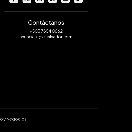
Contáctanos
+503 7854 0662
anunciate@elsalvador.com
ro y Negocios