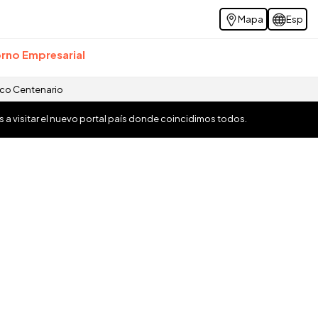
Mapa
Esp
rno Empresarial
ico Centenario
os a visitar el nuevo portal país donde coincidimos todos.