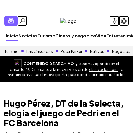
Inicio
Noticias
Turismo
Dinero y negocios
Vida
Entretenim
Turismo
Las Cascadas
Peter Parker
Nativos
Negocios
CONTENIDO DE ARCHIVO:
¡Estás navegando en el
pasado! 🚀 Da el salto a la nueva versión de
elsalvador.com
. Te
invitamos a visitar el nuevo portal país donde coincidimos todos.
Hugo Pérez, DT de la Selecta,
elogia el juego de Pedri en el
FC Barcelona