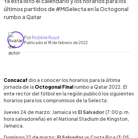
Ya está listo el calendario y los horarios para los
últimos partidos de #MiSelecta en la Octogonal
rumbo a Qatar
Por
Robbie Ruud
Publicado el 18 de febrero de 2022
0:00
►
Escuchar artículo
Concacaf
dio a conocer los horarios para la última
jornada de la
Octogonal Final
rumbo a Qatar 2022. El
ente rector del fútbol en la región publicó los siguientes
horarios para los compromisos de la Selecta:
Jueves 24 de marzo: Jamaica vs
El Salvador
(7:00 p.m.
hora salvadoreña) en el National Stadium de Kingston,
Jamaica.
Domingo 27 de marzo:
El Salvador
vs Costa Rica (3:05