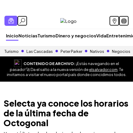
Inicio
Noticias
Turismo
Dinero y negocios
Vida
Entretenim
Turismo
Las Cascadas
Peter Parker
Nativos
Negocios
CONTENIDO DE ARCHIVO:
¡Estás navegando en el
pasado! 🚀 Da el salto a la nueva versión de
elsalvador.com
. Te
invitamos a visitar el nuevo portal país donde coincidimos todos.
Selecta ya conoce los horarios
de la última fecha de
Octogonal