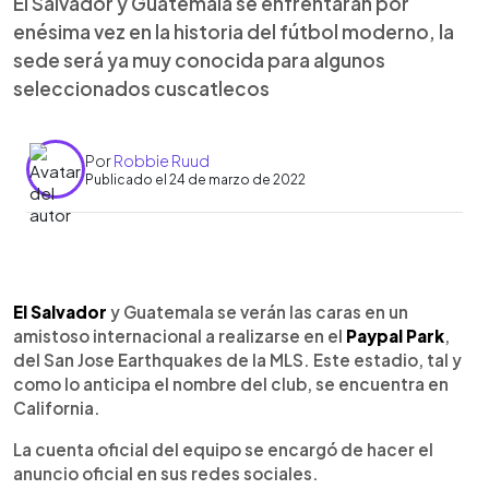
El Salvador y Guatemala se enfrentarán por
enésima vez en la historia del fútbol moderno, la
sede será ya muy conocida para algunos
seleccionados cuscatlecos
Por
Robbie Ruud
Publicado el 24 de marzo de 2022
0:00
►
Escuchar artículo
El Salvador
y Guatemala se verán las caras en un
amistoso internacional a realizarse en el
Paypal Park
,
del San Jose Earthquakes de la MLS. Este estadio, tal y
como lo anticipa el nombre del club, se encuentra en
California.
La cuenta oficial del equipo se encargó de hacer el
anuncio oficial en sus redes sociales.