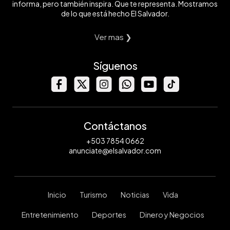
informa, pero también inspira. Que te representa. Mostramos
de lo que está hecho El Salvador.
Ver mas ❯
Síguenos
Contáctanos
+503 7854 0662
anunciate@elsalvador.com
Inicio
Turismo
Noticias
Vida
Entretenimiento
Deportes
Dinero y Negocios