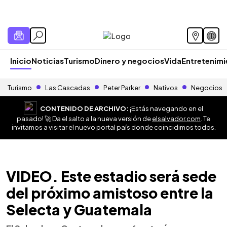
Inicio
Noticias
Turismo
Dinero y negocios
Vida
Entretenim
Turismo
Las Cascadas
Peter Parker
Nativos
Negocios
CONTENIDO DE ARCHIVO:
¡Estás navegando en el
pasado! 🚀 Da el salto a la nueva versión de
elsalvador.com
. Te
invitamos a visitar el nuevo portal país donde coincidimos todos.
VIDEO. Este estadio será sede
del próximo amistoso entre la
Selecta y Guatemala