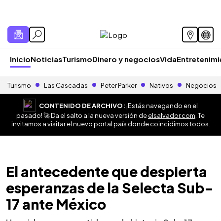
Inicio
Noticias
Turismo
Dinero y negocios
Vida
Entretenim
Turismo
Las Cascadas
Peter Parker
Nativos
Negocios
CONTENIDO DE ARCHIVO:
¡Estás navegando en el
pasado! 🚀 Da el salto a la nueva versión de
elsalvador.com
. Te
invitamos a visitar el nuevo portal país donde coincidimos todos.
El antecedente que despierta
esperanzas de la Selecta Sub-
17 ante México