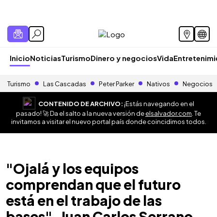
Inicio
Noticias
Turismo
Dinero y negocios
Vida
Entretenim
Turismo
Las Cascadas
Peter Parker
Nativos
Negocios
CONTENIDO DE ARCHIVO:
¡Estás navegando en el
pasado! 🚀 Da el salto a la nueva versión de
elsalvador.com
. Te
invitamos a visitar el nuevo portal país donde coincidimos todos.
"Ojalá y los equipos
comprendan que el futuro
está en el trabajo de las
bases", Juan Carlos Serrano,