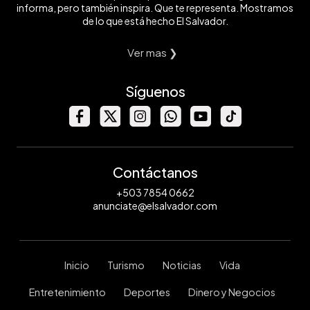
informa, pero también inspira. Que te representa. Mostramos
de lo que está hecho El Salvador.
Ver mas ❯
Síguenos
Contáctanos
+503 7854 0662
anunciate@elsalvador.com
Inicio
Turismo
Noticias
Vida
Entretenimiento
Deportes
Dinero y Negocios