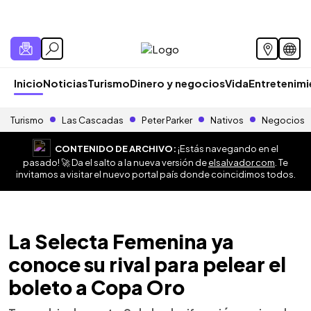
Inicio
Noticias
Turismo
Dinero y negocios
Vida
Entretenim
Turismo
Las Cascadas
Peter Parker
Nativos
Negocios
CONTENIDO DE ARCHIVO:
¡Estás navegando en el
pasado! 🚀 Da el salto a la nueva versión de
elsalvador.com
. Te
invitamos a visitar el nuevo portal país donde coincidimos todos.
La Selecta Femenina ya
conoce su rival para pelear el
boleto a Copa Oro