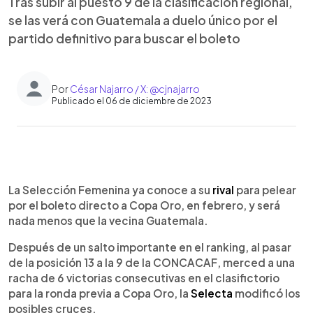
Tras subir al puesto 9 de la clasificación regional,
se las verá con Guatemala a duelo único por el
partido definitivo para buscar el boleto
Por
César Najarro / X: @cjnajarro
Publicado el 06 de diciembre de 2023
0:00
►
Escuchar artículo
La Selección Femenina ya conoce a su
rival
para pelear
por el boleto directo a Copa Oro, en febrero, y será
nada menos que la vecina Guatemala.
Después de un salto importante en el ranking, al pasar
de la posición 13 a la 9 de la CONCACAF, merced a una
racha de 6 victorias consecutivas en el clasifictorio
para la ronda previa a Copa Oro, la
Selecta
modificó los
posibles cruces.