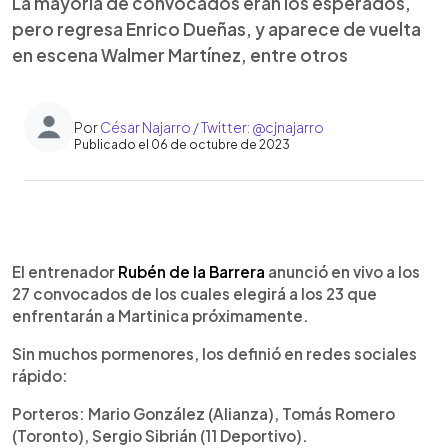
La mayoría de convocados eran los esperados,
pero regresa Enrico Dueñas, y aparece de vuelta
en escena Walmer Martínez, entre otros
Por
César Najarro / Twitter: @cjnajarro
Publicado el 06 de octubre de 2023
0:00
►
Escuchar artículo
El entrenador
Rubén de la Barrera
anunció en vivo a los
27 convocados de los cuales elegirá a los 23 que
enfrentarán a Martinica próximamente.
Sin muchos pormenores, los definió en redes sociales
rápido:
Porteros: Mario González (Alianza), Tomás Romero
(Toronto), Sergio Sibrián (11 Deportivo).