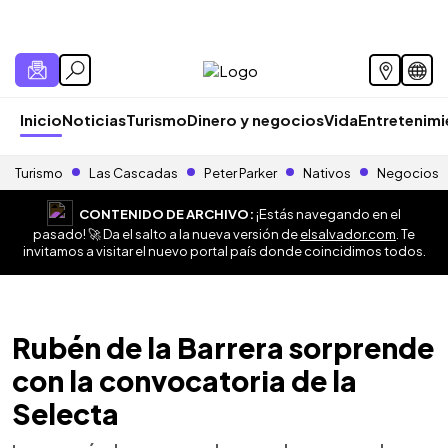
Inicio
Noticias
Turismo
Dinero y negocios
Vida
Entretenim
Turismo
Las Cascadas
Peter Parker
Nativos
Negocios
CONTENIDO DE ARCHIVO:
¡Estás navegando en el
pasado! 🚀 Da el salto a la nueva versión de
elsalvador.com
. Te
invitamos a visitar el nuevo portal país donde coincidimos todos.
Rubén de la Barrera sorprende
con la convocatoria de la
Selecta