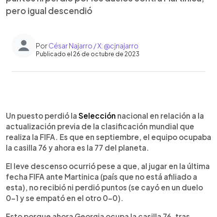
pero igual descendió
Por
César Najarro / X: @cjnajarro
Publicado el 26 de octubre de 2023
0:00
►
Escuchar artículo
Un puesto perdió la
Selección
nacional en relación a la
actualización previa de la clasificación mundial que
realiza la FIFA. Es que en septiembre, el equipo ocupaba
la casilla 76 y ahora es la 77 del planeta.
El leve descenso ocurrió pese a que, al jugar en la última
fecha FIFA ante Martinica (país que no está afiliado a
esta), no recibió ni perdió puntos (se cayó en un duelo
0-1 y se empató en el otro 0-0).
Esto porque ahora Georgia ocupa la casilla 76, tras