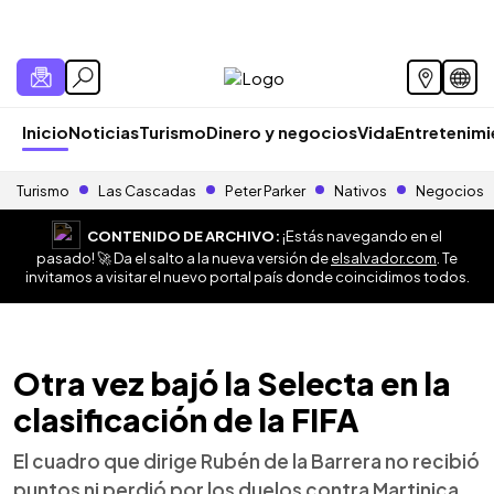
Inicio
Noticias
Turismo
Dinero y negocios
Vida
Entretenim
Turismo
Las Cascadas
Peter Parker
Nativos
Negocios
CONTENIDO DE ARCHIVO:
¡Estás navegando en el
pasado! 🚀 Da el salto a la nueva versión de
elsalvador.com
. Te
invitamos a visitar el nuevo portal país donde coincidimos todos.
Otra vez bajó la Selecta en la
clasificación de la FIFA
El cuadro que dirige Rubén de la Barrera no recibió
puntos ni perdió por los duelos contra Martinica,