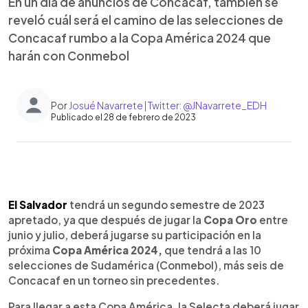
En un día de anuncios de Concacaf, también se
reveló cuál será el camino de las selecciones de
Concacaf rumbo a la Copa América 2024 que
harán con Conmebol
Por
Josué Navarrete | Twitter: @JNavarrete_EDH
Publicado el 28 de febrero de 2023
0:00
►
Escuchar artículo
El Salvador
tendrá un segundo semestre de 2023
apretado, ya que después de jugar la
Copa Oro
entre
junio y julio, deberá jugarse su participación en la
próxima
Copa América 2024,
que tendrá a las 10
selecciones de Sudamérica (Conmebol), más seis de
Concacaf en un torneo sin precedentes.
Para llegar a esta Copa América, la Selecta deberá jugar