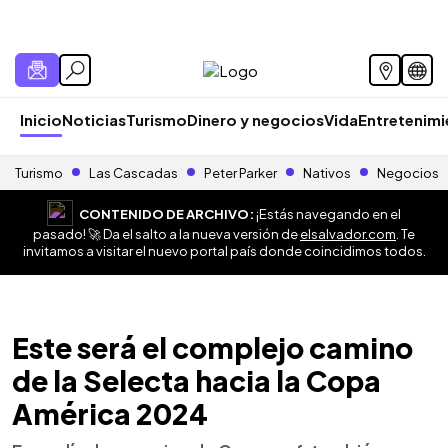
Inicio
Noticias
Turismo
Dinero y negocios
Vida
Entretenim
Turismo
Las Cascadas
Peter Parker
Nativos
Negocios
CONTENIDO DE ARCHIVO:
¡Estás navegando en el
pasado! 🚀 Da el salto a la nueva versión de
elsalvador.com
. Te
invitamos a visitar el nuevo portal país donde coincidimos todos.
Este será el complejo camino
de la Selecta hacia la Copa
América 2024